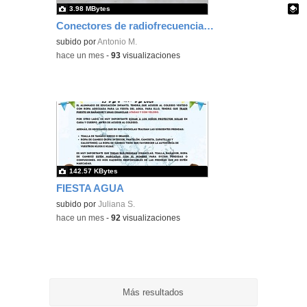
3.98 MBytes
Conectores de radiofrecuencia para telecomunicaciones
Contenido educativo.
subido por
Antonio M.
-
hace un mes
-
93
visualizaciones
142.57 KBytes
FIESTA AGUA
subido por
Juliana S.
-
hace un mes
-
92
visualizaciones
Más resultados