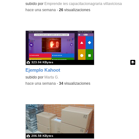
subido por
Emprende ies capacitacionagraria villaviciosa
-
hace una semana
-
26
visualizaciones
323.04 KBytes
Ejemplo Kahoot
Contenido educativo.
subido por
Marta G.
-
hace una semana
-
34
visualizaciones
206.58 KBytes