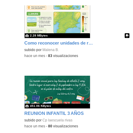
2.28 MBytes
Como reconocer unidades de relieve en mapa mudo
Contenido educativo.
subido por
Malena B.
-
hace un mes
-
83
visualizaciones
451.06 KBytes
REUNION INFANTIL 3 AÑOS
subido por
Cp laescuela rivas
-
hace un mes
-
80
visualizaciones