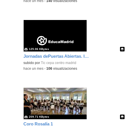
-
hace un mes
-
140
visualizaciones
125.06 KBytes
Jornadas dePuertas Abiertas. Información de Matrícula 2026-27.
Contenido educativo.
subido por
Tic cepa centro madrid
-
hace un mes
-
106
visualizaciones
209.71 KBytes
Coro Rosalía 1