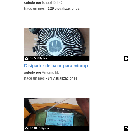
Contenido educativo.
subido por
Isabel Del C.
-
hace un mes
-
129
visualizaciones
95.5 KBytes
Disipador de calor para microprocesador i3, i5 e i7
Contenido educativo.
subido por
Antonio M.
-
hace un mes
-
84
visualizaciones
67.86 KBytes