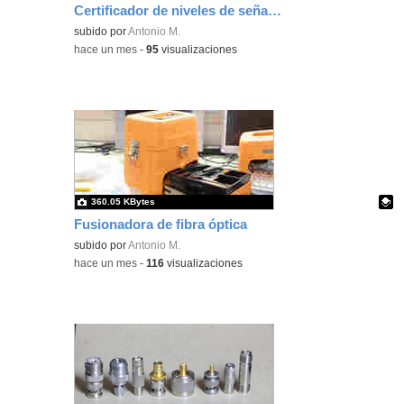
Certificador de niveles de señal de fibra óptica
Contenido educativo.
subido por
Antonio M.
-
hace un mes
-
95
visualizaciones
360.05 KBytes
Fusionadora de fibra óptica
Contenido educativo.
subido por
Antonio M.
-
hace un mes
-
116
visualizaciones