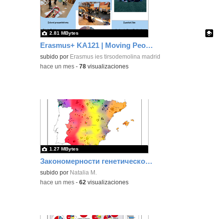
2.81 MBytes
Erasmus+ KA121 | Moving People | Skellefteå 2026
Contenido educativo.
subido por
Erasmus ies tirsodemolina madrid
-
hace un mes
-
78
visualizaciones
1.27 MBytes
Закономерности генетической дифференциации и следы исторических миграций на Пиренейском полуострове
subido por
Natalia M.
-
hace un mes
-
62
visualizaciones