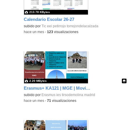
213.78 KBytes
Calendario Escolar 26-27
subido por
Tic eei petirrojo torrejondelacalzada
-
hace un mes
-
123
visualizaciones
2.20 MBytes
Erasmus+ KA121 | MGE | Moving People | Châteaugiron 2025
Contenido educativo.
subido por
Erasmus ies tirsodemolina madrid
-
hace un mes
-
71
visualizaciones