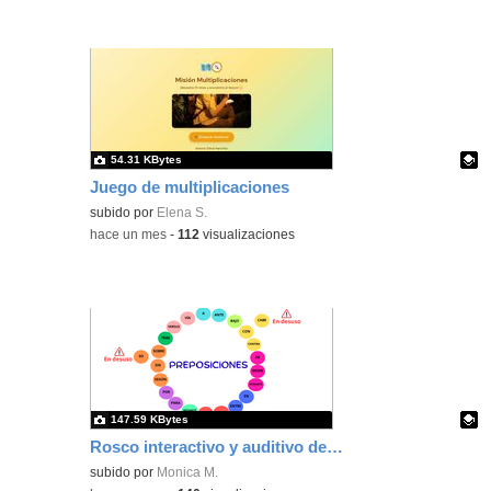
54.31 KBytes
Juego de multiplicaciones
Contenido educativo.
subido por
Elena S.
-
hace un mes
-
112
visualizaciones
147.59 KBytes
Rosco interactivo y auditivo de las preposiciones (DUA)
Contenido educativo.
subido por
Monica M.