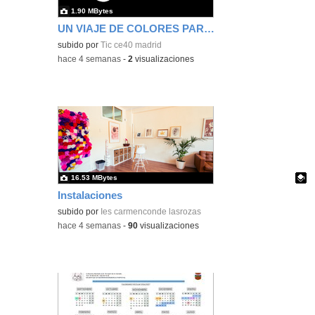
1.90 MBytes
UN VIAJE DE COLORES PARA LA CABEZA DE ROBIX
subido por
Tic ce40 madrid
-
hace 4 semanas
-
2
visualizaciones
16.53 MBytes
Instalaciones
Contenido educativo.
subido por
Ies carmenconde lasrozas
-
hace 4 semanas
-
90
visualizaciones