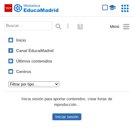
Mediateca de EducaMadrid
Saltar navegación
Servic
Educa
Palabra o frase:
Búsqueda avanzada
Ayuda
(en
ventana
Inicio
nueva)
Canal EducaMadrid
Últimos contenidos
Centros
Tipo de contenido:
Inicia sesión para aportar contenidos, crear listas de
reproducción...
Iniciar sesión