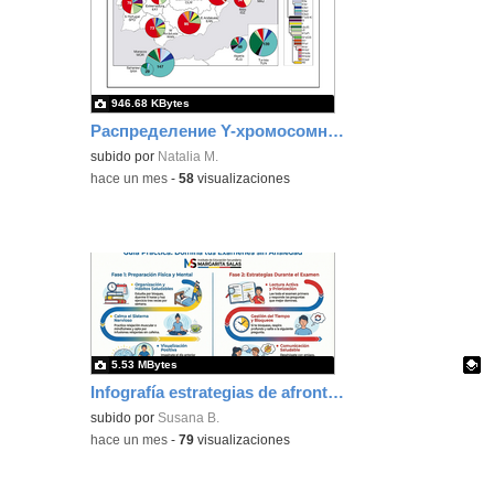
946.68 KBytes
Распределение Y-хромосомных гаплогрупп среди населения Пиренейского полуострова, Северной Африки и сефардских евреев
subido por
Natalia M.
-
hace un mes
-
58
visualizaciones
5.53 MBytes
Infografía estrategias de afrontamiento ante los exámenes
Contenido educativo.
subido por
Susana B.
-
hace un mes
-
79
visualizaciones