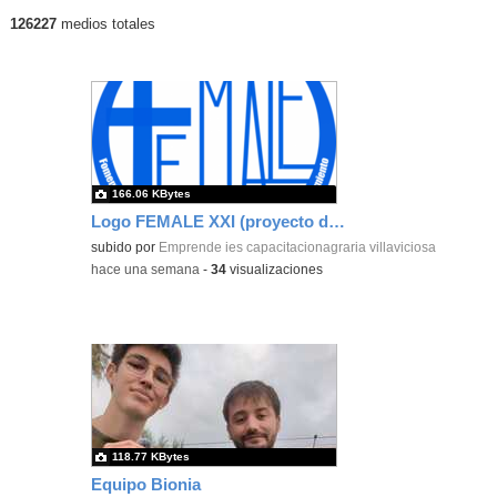
126227
medios totales
Últimos contenidos publicados
166.06 KBytes
Logo FEMALE XXI (proyecto de centro)
subido por
Emprende ies capacitacionagraria villaviciosa
-
hace una semana
-
34
visualizaciones
118.77 KBytes
Equipo Bionia