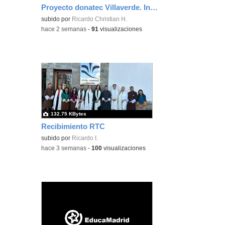
Proyecto donatec Villaverde. Inventario inicial para acondicionar.
subido por
Ricardo Christian H.
-
hace 2 semanas
-
91
visualizaciones
132.75 KBytes
Recibimiento RTC
subido por
Ricardo I.
-
hace 3 semanas
-
100
visualizaciones