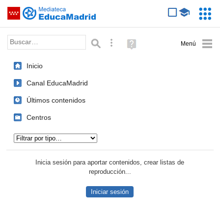
Mediateca de EducaMadrid
Saltar navegación
Servic
Educa
Palabra o frase:
Búsqueda avanzada
Ayuda
(en
ventana
Inicio
nueva)
Canal EducaMadrid
Últimos contenidos
Centros
Tipo de contenido:
Inicia sesión para aportar contenidos, crear listas de
reproducción...
Iniciar sesión