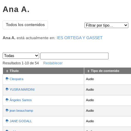
Ana A.
Tipo de contenido:
Todos los contenidos
Ana A.
está actualmente en:
IES ORTEGA Y GASSET
Sus archivos
:
Resultados
1
-
10
de
54
Restablecer
Título
Tipo de contenido
Cleopatra
Audio
YUSRA MARDINI
Audio
Ángeles Santos
Audio
jean beauchamp
Audio
JANE GODALL
Audio