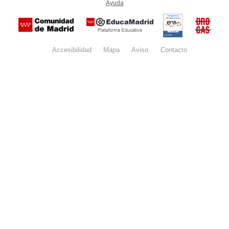
Ayuda
(en ventana nueva)
Certificación
Buzón
de
anónim
conformidad
del Pla
con el
Regiona
Esquema
contra l
Nacional de
Accesibilidad
Mapa
web
Aviso
legal
Contacto
Drogas 
Seguridad
la
(categoría
Comunid
MEDIA). El
de Madr
documento
se abrirá en
ventana
nueva.