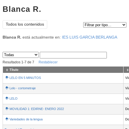
Blanca R.
Tipo de contenido:
Todos los contenidos
Blanca R.
está actualmente en:
IES LUIS GARCIA BERLANGA
Sus archivos
:
Resultados
1
-
7
de
7
Restablecer
Título
LELO EN 5 MINUTOS
Ví
Lelo - cortometraje
Ví
LELO
Ví
MOVILIDAD 1: EDIRNE- ENERO 2022
Do
Variedades de la lengua
Do