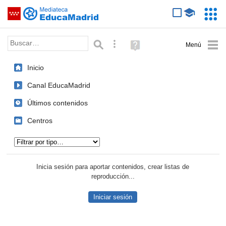
Mediateca de EducaMadrid
Saltar navegación
Servic
Educa
Palabra o frase:
Búsqueda avanzada
Ayuda
(en
ventana
Inicio
nueva)
Canal EducaMadrid
Últimos contenidos
Centros
Tipo de contenido:
Inicia sesión para aportar contenidos, crear listas de
reproducción...
Iniciar sesión