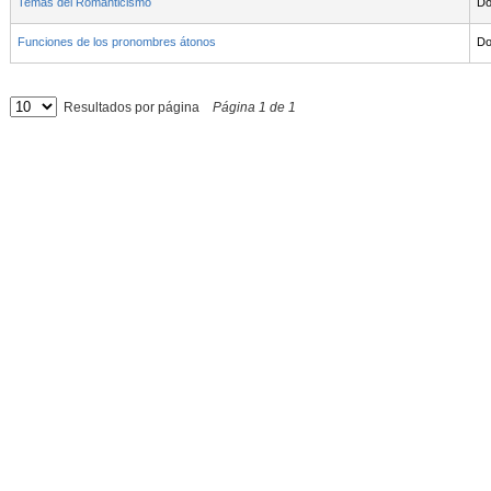
Temas del Romanticismo
Do
Funciones de los pronombres átonos
Do
Resultados por página
Página
1
de
1