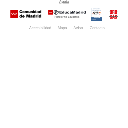
Ayuda
(en ventana nueva)
Certificación
Buzón
de
anónim
conformidad
del Pla
con el
Regiona
Esquema
contra l
Nacional de
Accesibilidad
Mapa
web
Aviso
legal
Contacto
Drogas 
Seguridad
la
(categoría
Comunid
MEDIA). El
de Madr
documento
se abrirá en
ventana
nueva.