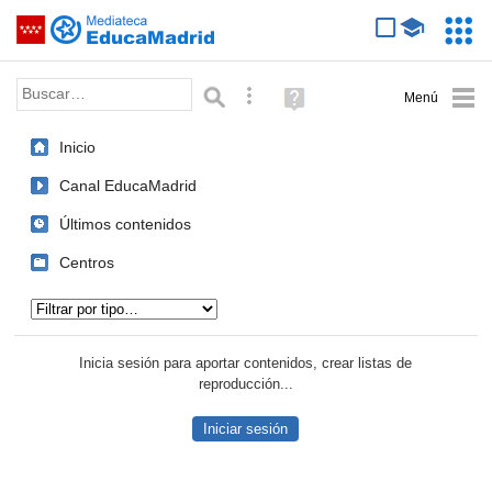
Mediateca de EducaMadrid
Saltar navegación
Servic
Educa
Palabra o frase:
Búsqueda avanzada
Ayuda
(en
ventana
Inicio
nueva)
Canal EducaMadrid
Últimos contenidos
Centros
Tipo de contenido:
Inicia sesión para aportar contenidos, crear listas de
reproducción...
Iniciar sesión