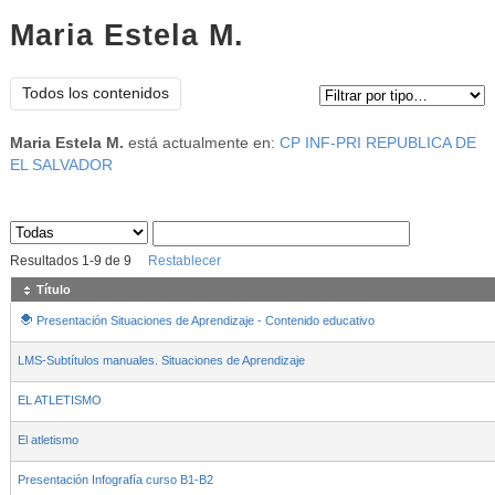
Maria Estela M.
Tipo de contenido:
Todos los contenidos
Maria Estela M.
está actualmente en:
CP INF-PRI REPUBLICA DE
EL SALVADOR
Sus archivos
:
Resultados
1
-
9
de
9
Restablecer
Título
Presentación Situaciones de Aprendizaje - Contenido educativo
LMS-Subtítulos manuales. Situaciones de Aprendizaje
EL ATLETISMO
El atletismo
Presentación Infografía curso B1-B2