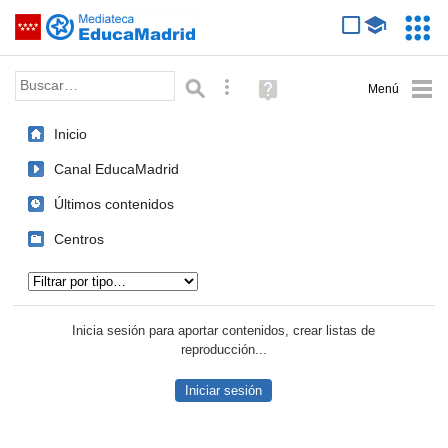
Mediateca de EducaMadrid
Saltar navegación
Servic
Educa
Palabra o frase:
Búsqueda avanzada
Ayuda
(en
ventana
Inicio
nueva)
Canal EducaMadrid
Últimos contenidos
Centros
Tipo de contenido:
Inicia sesión para aportar contenidos, crear listas de
reproducción...
Iniciar sesión