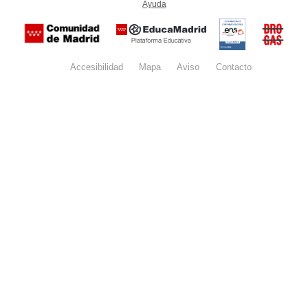
Ayuda
(en ventana nueva)
Certificación
Buzón
de
anónim
conformidad
del Pla
con el
Regiona
Esquema
contra l
Nacional de
Accesibilidad
Mapa
web
Aviso
legal
Contacto
Drogas 
Seguridad
la
(categoría
Comunid
MEDIA). El
de Madr
documento
se abrirá en
ventana
nueva.