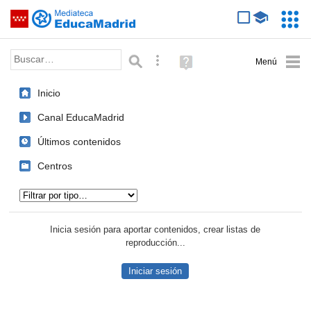
Mediateca de EducaMadrid
Saltar navegación
Servic
Educa
Palabra o frase:
Búsqueda avanzada
Ayuda
(en
ventana
Inicio
nueva)
Canal EducaMadrid
Últimos contenidos
Centros
Tipo de contenido:
Inicia sesión para aportar contenidos, crear listas de
reproducción...
Iniciar sesión