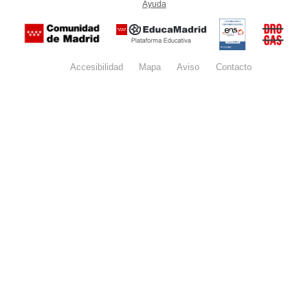
Ayuda
(en ventana nueva)
Certificación
Buzón
de
anónim
conformidad
del Pla
con el
Regiona
Esquema
contra l
Nacional de
Accesibilidad
Mapa
web
Aviso
legal
Contacto
Drogas 
Seguridad
la
(categoría
Comunid
MEDIA). El
de Madr
documento
se abrirá en
ventana
nueva.