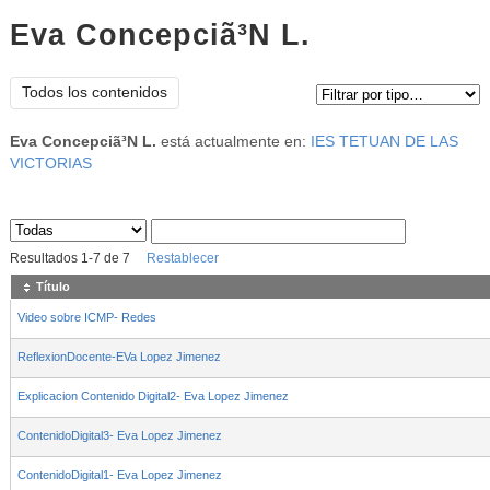
Eva Concepciã³N L.
Tipo de contenido:
Todos los contenidos
Eva Concepciã³N L.
está actualmente en:
IES TETUAN DE LAS
VICTORIAS
Sus archivos
:
Resultados
1
-
7
de
7
Restablecer
Título
Video sobre ICMP- Redes
ReflexionDocente-EVa Lopez Jimenez
Explicacion Contenido Digital2- Eva Lopez Jimenez
ContenidoDigital3- Eva Lopez Jimenez
ContenidoDigital1- Eva Lopez Jimenez