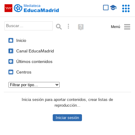
Mediateca de EducaMadrid
Saltar navegación
Servic
Educa
Palabra o frase:
Búsqueda avanzada
Ayuda
(en
ventana
Inicio
nueva)
Canal EducaMadrid
Últimos contenidos
Centros
Tipo de contenido:
Inicia sesión para aportar contenidos, crear listas de
reproducción...
Iniciar sesión