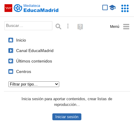
Mediateca de EducaMadrid
Saltar navegación
Servic
Educa
Palabra o frase:
Búsqueda avanzada
Ayuda
(en
ventana
Inicio
nueva)
Canal EducaMadrid
Últimos contenidos
Centros
Tipo de contenido:
Inicia sesión para aportar contenidos, crear listas de
reproducción...
Iniciar sesión