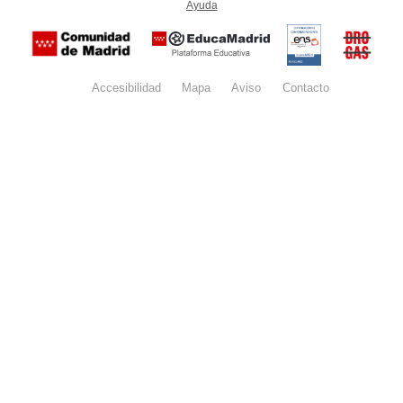
Ayuda
(en ventana nueva)
Certificación
Buzón
de
anónim
conformidad
del Pla
con el
Regiona
Esquema
contra l
Nacional de
Accesibilidad
Mapa
web
Aviso
legal
Contacto
Drogas 
Seguridad
la
(categoría
Comunid
MEDIA). El
de Madr
documento
se abrirá en
ventana
nueva.