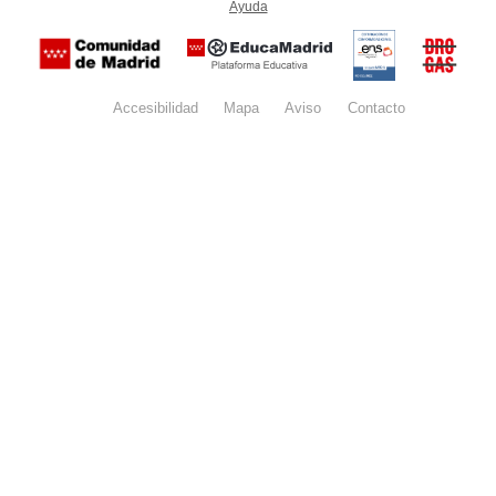
Ayuda
(en ventana nueva)
Certificación
Buzón
de
anónim
conformidad
del Pla
con el
Regiona
Esquema
contra l
Nacional de
Accesibilidad
Mapa
web
Aviso
legal
Contacto
Drogas 
Seguridad
la
(categoría
Comunid
MEDIA). El
de Madr
documento
se abrirá en
ventana
nueva.