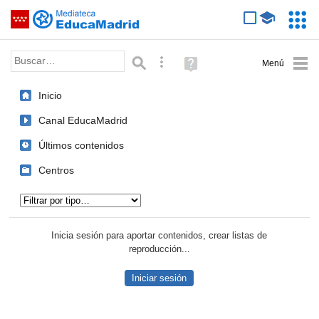
Mediateca de EducaMadrid
Saltar navegación
Servic
Educa
Palabra o frase:
Búsqueda avanzada
Ayuda
(en
ventana
Inicio
nueva)
Canal EducaMadrid
Últimos contenidos
Centros
Tipo de contenido:
Inicia sesión para aportar contenidos, crear listas de
reproducción...
Iniciar sesión