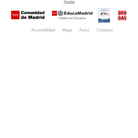
Ayuda
(en ventana nueva)
Certificación
Buzón
de
anónim
conformidad
del Pla
con el
Regiona
Esquema
contra l
Nacional de
Accesibilidad
Mapa
web
Aviso
legal
Contacto
Drogas 
Seguridad
la
(categoría
Comunid
MEDIA). El
de Madr
documento
se abrirá en
ventana
nueva.