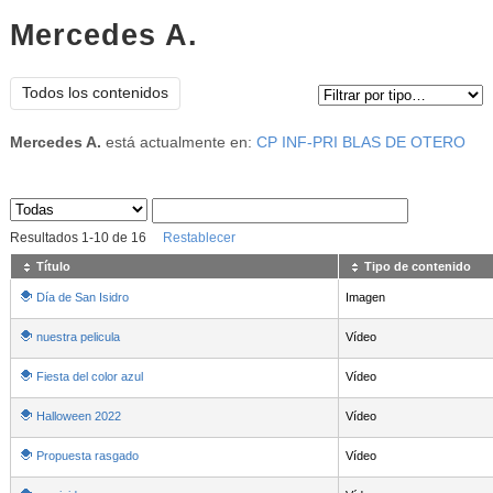
Mercedes A.
Tipo de contenido:
Todos los contenidos
Mercedes A.
está actualmente en:
CP INF-PRI BLAS DE OTERO
Sus archivos
:
Resultados
1
-
10
de
16
Restablecer
Título
Tipo de contenido
Día de San Isidro
Imagen
nuestra pelicula
Vídeo
Fiesta del color azul
Vídeo
Halloween 2022
Vídeo
Propuesta rasgado
Vídeo