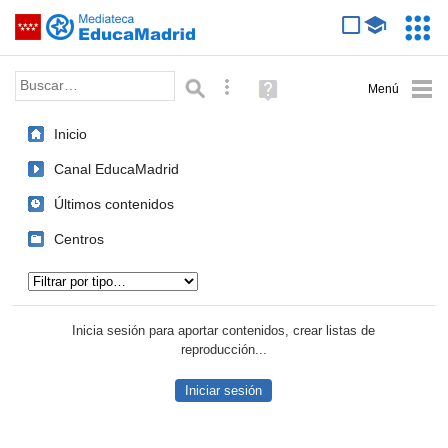
Mediateca de EducaMadrid
Saltar navegación
Servic
Educa
Palabra o frase:
Búsqueda avanzada
Ayuda
(en
ventana
Inicio
nueva)
Canal EducaMadrid
Últimos contenidos
Centros
Tipo de contenido:
Inicia sesión para aportar contenidos, crear listas de
reproducción...
Iniciar sesión