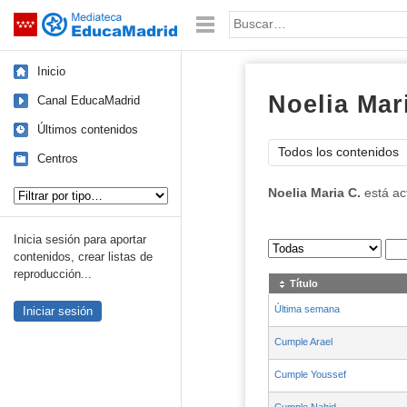
Mediateca de EducaMadrid
Saltar navegación
Palabra o frase:
Inicio
Noelia Mar
Canal EducaMadrid
Últimos contenidos
Todos los contenidos
Centros
Tipo de contenido:
Noelia Maria C.
está ac
Inicia sesión para aportar
Sus archivos
:
contenidos, crear listas de
reproducción...
Título
Última semana
Iniciar sesión
Cumple Arael
Cumple Youssef