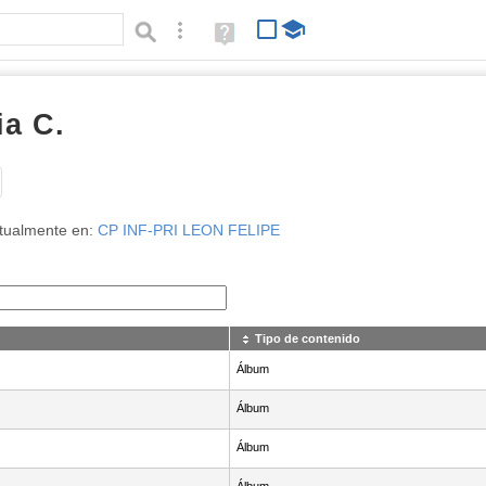
Búsqueda avanzada
Ayuda
(en
ventana
nueva)
ia C.
Tipo de contenido:
tualmente en:
CP INF-PRI LEON FELIPE
Tipo de contenido
Álbum
Álbum
Álbum