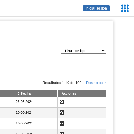
Servic
Iniciar sesión
Educa
Resultados
1
-
10
de
192
Restablecer
Fecha
Acciones
NaN26-06-2024
26-06-2024
Ver
NaN26-06-2024
26-06-2024
Ver
NaN16-06-2024
16-06-2024
Ver