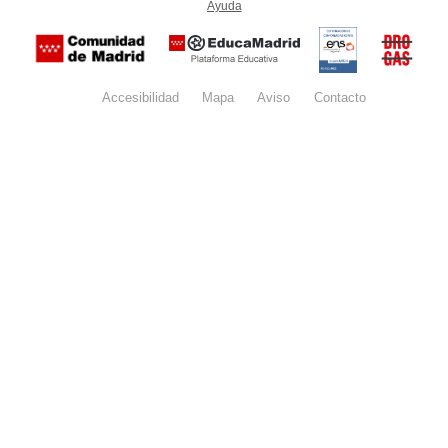
Ayuda
(en ventana nueva)
Certificación
Buzón
de
anónim
conformidad
del Pla
con el
Regiona
Esquema
contra l
Nacional de
Accesibilidad
Mapa
web
Aviso
legal
Contacto
Drogas 
Seguridad
la
(categoría
Comunid
MEDIA). El
de Madr
documento
se abrirá en
ventana
nueva.