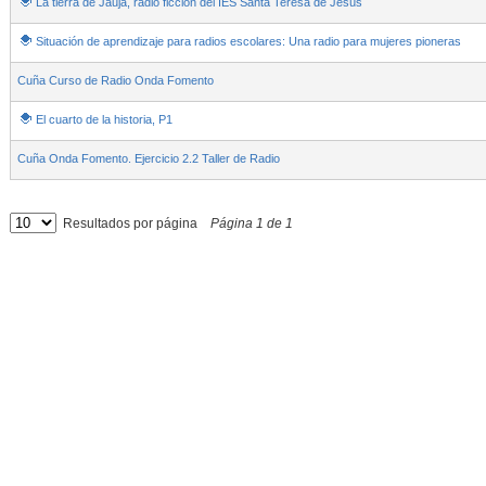
La tierra de Jauja, radio ficción del IES Santa Teresa de Jesús
Situación de aprendizaje para radios escolares: Una radio para mujeres pioneras
Cuña Curso de Radio Onda Fomento
El cuarto de la historia, P1
Cuña Onda Fomento. Ejercicio 2.2 Taller de Radio
Resultados por página
Página
1
de
1