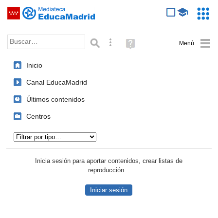
Mediateca de EducaMadrid
Saltar navegación
Servic
Educa
Palabra o frase:
Búsqueda avanzada
Ayuda
(en
ventana
Inicio
nueva)
Canal EducaMadrid
Últimos contenidos
Centros
Tipo de contenido:
Inicia sesión para aportar contenidos, crear listas de
reproducción...
Iniciar sesión