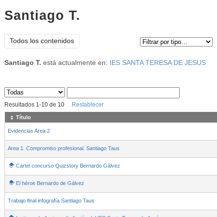
Santiago T.
Tipo de contenido:
Todos los contenidos
Santiago T.
está actualmente en:
IES SANTA TERESA DE JESUS
Sus archivos
:
Resultados
1
-
10
de
10
Restablecer
Título
Evidencias Area 2
Area 1. Compromiso profesional. Santiago Taus
Cartel concurso Quizstory Bernardo Gálvez
El héroe Bernardo de Gálvez
Trabajo final infografía Santiago Taus