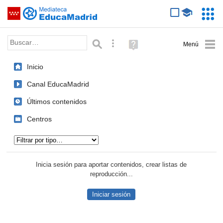
Mediateca de EducaMadrid
Saltar navegación
Servic
Educa
Palabra o frase:
Búsqueda avanzada
Ayuda
(en
ventana
Inicio
nueva)
Canal EducaMadrid
Últimos contenidos
Centros
Tipo de contenido:
Inicia sesión para aportar contenidos, crear listas de
reproducción...
Iniciar sesión