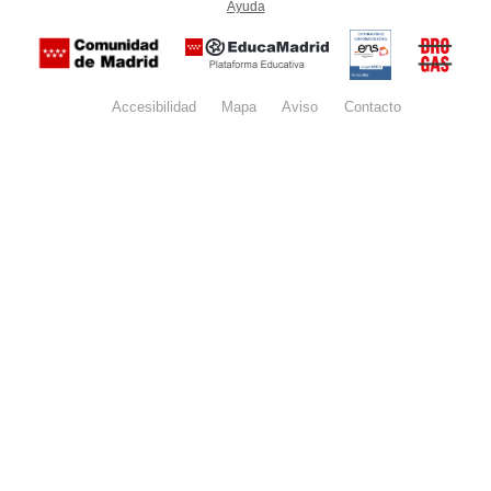
Ayuda
(en ventana nueva)
Certificación
Buzón
de
anónim
conformidad
del Pla
con el
Regiona
Esquema
contra l
Nacional de
Accesibilidad
Mapa
web
Aviso
legal
Contacto
Drogas 
Seguridad
la
(categoría
Comunid
MEDIA). El
de Madr
documento
se abrirá en
ventana
nueva.