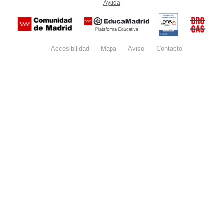
Ayuda
(en ventana nueva)
Certificación
Buzón
de
anónim
conformidad
del Pla
con el
Regiona
Esquema
contra l
Nacional de
Accesibilidad
Mapa
web
Aviso
legal
Contacto
Drogas 
Seguridad
la
(categoría
Comunid
MEDIA). El
de Madr
documento
se abrirá en
ventana
nueva.