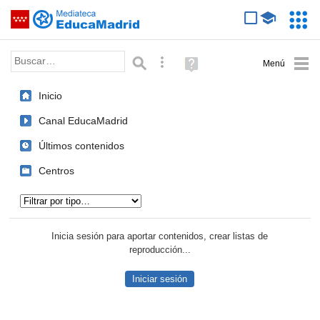
Mediateca de EducaMadrid
Saltar navegación
Servic
Educa
Palabra o frase:
Búsqueda avanzada
Ayuda
(en
ventana
Inicio
nueva)
Canal EducaMadrid
Últimos contenidos
Centros
Tipo de contenido:
Inicia sesión para aportar contenidos, crear listas de
reproducción...
Iniciar sesión