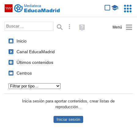
Mediateca de EducaMadrid
Saltar navegación
Servic
Educa
Palabra o frase:
Búsqueda avanzada
Ayuda
(en
ventana
Inicio
nueva)
Canal EducaMadrid
Últimos contenidos
Centros
Tipo de contenido:
Inicia sesión para aportar contenidos, crear listas de
reproducción...
Iniciar sesión