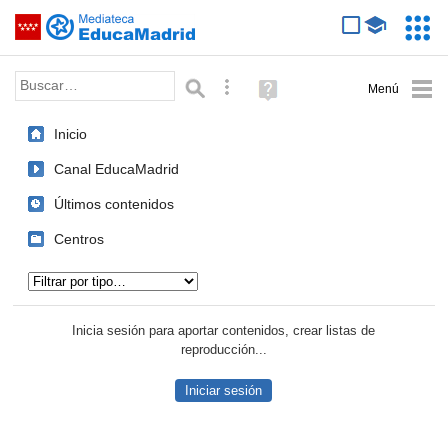
Mediateca de EducaMadrid
Saltar navegación
Servic
Educa
Palabra o frase:
Búsqueda avanzada
Ayuda
(en
ventana
Inicio
nueva)
Canal EducaMadrid
Últimos contenidos
Centros
Tipo de contenido:
Inicia sesión para aportar contenidos, crear listas de
reproducción...
Iniciar sesión