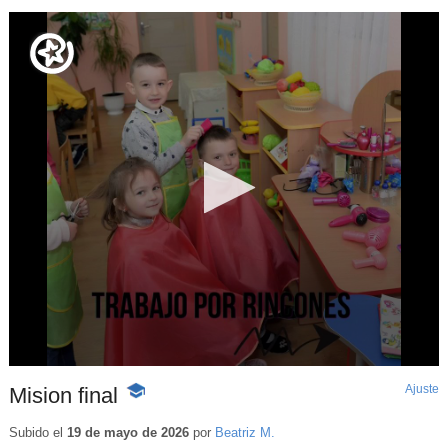
Ajuste
d
Mision final
-
p
Contenido
educativo
Subido el
19 de mayo de 2026
por
Beatriz M.