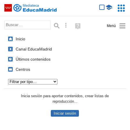
Mediateca de EducaMadrid
Saltar navegación
Servic
Educa
Palabra o frase:
Búsqueda avanzada
Ayuda
(en
ventana
Inicio
nueva)
Canal EducaMadrid
Últimos contenidos
Centros
Tipo de contenido:
Inicia sesión para aportar contenidos, crear listas de
reproducción...
Iniciar sesión