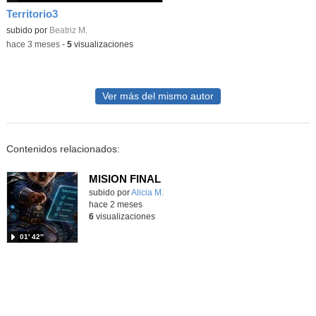
Territorio3
Contenido educativo.
subido por
Beatriz M.
-
hace 3 meses
-
5
visualizaciones
Ver más del mismo autor
Contenidos relacionados:
MISION FINAL
Contenido educativo.
subido por
Alicia M.
-
hace 2 meses
6
visualizaciones
01′ 42″