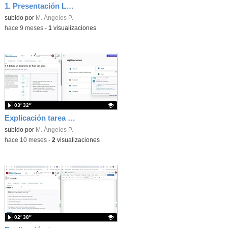
1. Presentación La Cúpula
subido por
M. Ángeles P.
-
hace 9 meses
-
1
visualizaciones
03′ 32″
Explicación tarea 4 tema 1 CCOM 2º
Contenido educativo.
subido por
M. Ángeles P.
-
hace 10 meses
-
2
visualizaciones
02′ 38″