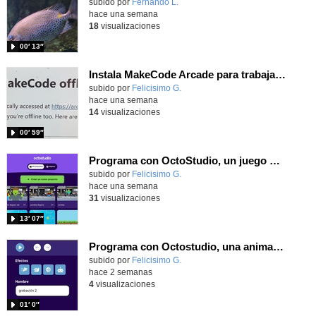
Contenido educativo.
subido por
Fernando L.
-
hace una semana
18
visualizaciones
00′ 13″
Instala MakeCode Arcade para trabajar offline en tu tablet, ordenador, Chromebook
Contenido educativo.
subido por
Felicisimo G.
-
hace una semana
14
visualizaciones
00′ 59″
Programa con OctoStudio, un juego de disparos contra Zombies con un cargador basado en el House of the dead
Contenido educativo.
subido por
Felicisimo G.
-
hace una semana
31
visualizaciones
13′ 07″
Programa con Octostudio, una animación utilizando la cámara para una foto y audio y texto para comunicar.
Contenido educativo.
subido por
Felicisimo G.
-
hace 2 semanas
4
visualizaciones
01′ 0″