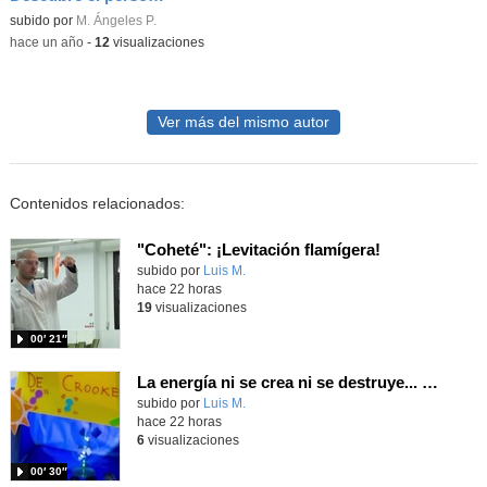
subido por
M. Ángeles P.
-
hace un año
-
12
visualizaciones
Ver más del mismo autor
Contenidos relacionados:
"Coheté": ¡Levitación flamígera!
Contenido educativo.
subido por
Luis M.
-
hace 22 horas
19
visualizaciones
00′ 21″
La energía ni se crea ni se destruye... ¡se experimenta! El Tierno en la Feria Madrid es Ciencia 2026
Contenido educativo.
subido por
Luis M.
-
hace 22 horas
6
visualizaciones
00′ 30″