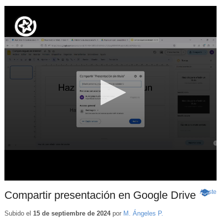
Ajuste
d
Compartir presentación en Google Drive
-
p
Conten
educat
Subido el
15 de septiembre de 2024
por
M. Ángeles P.