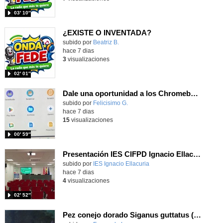
03′ 10″
¿EXISTE O INVENTADA?
Contenido educativo.
subido por
Beatriz B.
-
hace 7 dias
3
visualizaciones
02′ 01″
Dale una oportunidad a los Chromebooks y utiliza un proyector para realizar talleres si no tienes pantallas táctiles
Contenido educativo.
subido por
Felicisimo G.
-
hace 7 dias
15
visualizaciones
00′ 59″
Presentación IES CIFPD Ignacio Ellacuría
Contenido educativo.
subido por
IES Ignacio Ellacuria
-
hace 7 dias
4
visualizaciones
02′ 52″
Pez conejo dorado Siganus guttatus (Bloch, 1786)