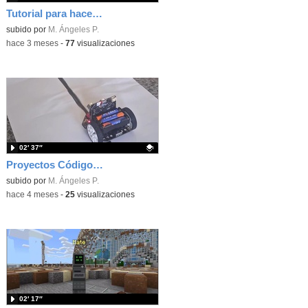
Tutorial para hacer un cartel sencillo con Word
Contenido educativo.
subido por
M. Ángeles P.
-
hace 3 meses
-
77
visualizaciones
02′ 37″
Proyectos Código Escuela 4.0
Contenido educativo.
subido por
M. Ángeles P.
-
hace 4 meses
-
25
visualizaciones
02′ 17″