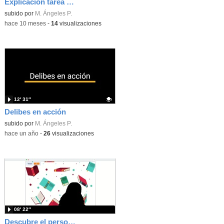
Explicación tarea 1 del tema 1
Contenido educativo.
subido por
M. Ángeles P.
-
hace 10 meses
-
14
visualizaciones
12′ 31″
Delibes en acción
Contenido educativo.
subido por
M. Ángeles P.
-
hace un año
-
26
visualizaciones
08′ 22″
Descubre el personaje con Scratch