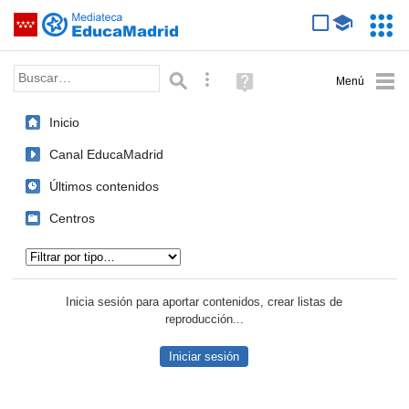
Mediateca de EducaMadrid
Saltar navegación
Servic
Educa
Palabra o frase:
Búsqueda avanzada
Ayuda
(en
ventana
Inicio
nueva)
Canal EducaMadrid
Últimos contenidos
Centros
Tipo de contenido:
Inicia sesión para aportar contenidos, crear listas de
reproducción...
Iniciar sesión