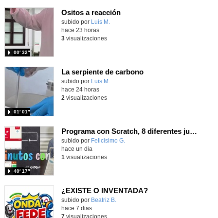
Ositos a reacción
Contenido educativo.
subido por
Luis M.
-
hace 23 horas
3
visualizaciones
00′ 32″
La serpiente de carbono
Contenido educativo.
subido por
Luis M.
-
hace 24 horas
2
visualizaciones
01′ 01″
Programa con Scratch, 8 diferentes juegos para vivir la emoción de los partidos de España en el mundial 2026
Contenido educativo.
subido por
Felicisimo G.
-
hace un dia
1
visualizaciones
40′ 17″
¿EXISTE O INVENTADA?
Contenido educativo.
subido por
Beatriz B.
-
hace 7 dias
7
visualizaciones