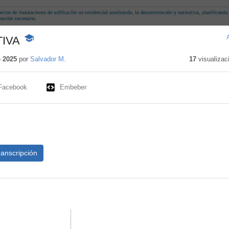
IVA
-
Contenido
educativo
e 2025
por
Salvador M.
17
visualizac
Facebook
Embeber
ranscripción