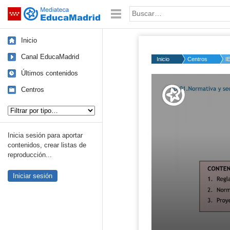
Mediateca de EducaMadrid
Saltar navegación
Palabra o frase:
Inicio
Canal EducaMadrid
Inicio
Centros
I
Últimos contenidos
Volume
50%
Centros
Tipo de contenido:
Inicia sesión para aportar
contenidos, crear listas de
reproducción...
Iniciar sesión