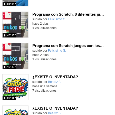
01′ 01″
Programa con Scratch, 8 diferentes juegos para vivir la emoción de los partidos de España en el mundial 2026
Contenido educativo.
subido por
Felicisimo G.
-
hace 2 dias
1
visualizaciones
40′ 17″
Programa con Scratch juegos con los partidos del mundial 2026 ganados por España
Contenido educativo.
subido por
Felicisimo G.
-
hace 2 dias
1
visualizaciones
40′ 17″
¿EXISTE O INVENTADA?
Contenido educativo.
subido por
Beatriz B.
-
hace una semana
7
visualizaciones
03′ 10″
¿EXISTE O INVENTADA?
Contenido educativo.
subido por
Beatriz B.
-