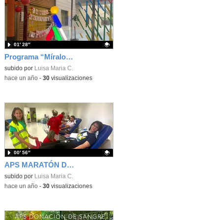
01′ 28″
Programa “Míralo con otros ojos” VISITA Centro de Recursos Educativos de la ONCE en Madrid.
Contenido educativo.
subido por
Luisa Maria C.
-
hace un año
-
30
visualizaciones
00′ 56″
APS MARATÓN DONACIÓN DE SANGRE. JORNADAS EN EL HOSPITAL.
Contenido educativo.
subido por
Luisa Maria C.
-
hace un año
-
30
visualizaciones