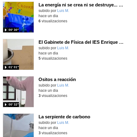
La energía ni se crea ni se destruye... ¡se experimenta! El Tierno en la Feria Madrid es Ciencia 2026
Contenido educativo.
subido por
Luis M.
-
hace un dia
6
visualizaciones
00′ 30″
El Gabinete de Física del IES Enrique Tierno Galván de Parla (Curso 25-26)
Contenido educativo.
subido por
Luis M.
-
hace un dia
5
visualizaciones
01′ 01″
Ositos a reacción
Contenido educativo.
subido por
Luis M.
-
hace un dia
3
visualizaciones
00′ 32″
La serpiente de carbono
Contenido educativo.
subido por
Luis M.
-
hace un dia
3
visualizaciones