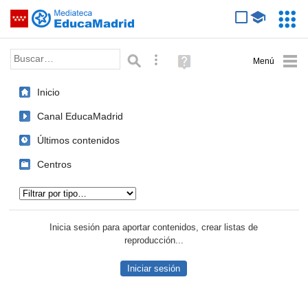
Mediateca de EducaMadrid
Saltar navegación
Servic
Educa
Palabra o frase:
Búsqueda avanzada
Ayuda
(en
ventana
Inicio
nueva)
Canal EducaMadrid
Últimos contenidos
Centros
Tipo de contenido:
Inicia sesión para aportar contenidos, crear listas de
reproducción...
Iniciar sesión