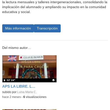
la lectura mensuales y talleres intergeneracionales, consolidando la
implicación del alumnado y ampliando su impacto en la comunidad
educativa y social.
Más información
Transcripción
Del mismo autor…
02′ 24″
APS LA LIBRE. LEER PARA CRECER.
Contenido educativo.
subido por
Luisa Maria C.
-
hace 2 meses
-
6
visualizaciones