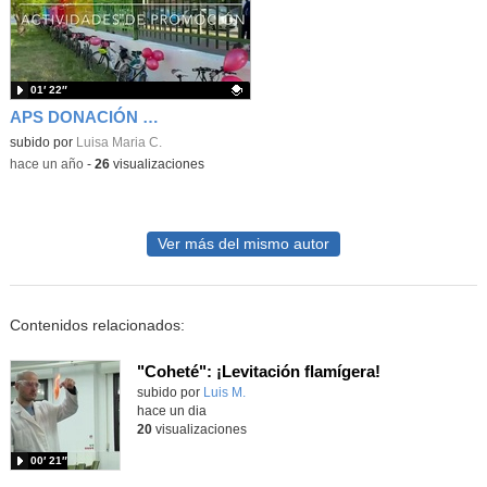
01′ 22″
APS DONACIÓN DE SANGRE. PROMOCIÓN MARATON DE DONACIÓN
Contenido educativo.
subido por
Luisa Maria C.
-
hace un año
-
26
visualizaciones
Ver más del mismo autor
Contenidos relacionados:
"Coheté": ¡Levitación flamígera!
Contenido educativo.
subido por
Luis M.
-
hace un dia
20
visualizaciones
00′ 21″