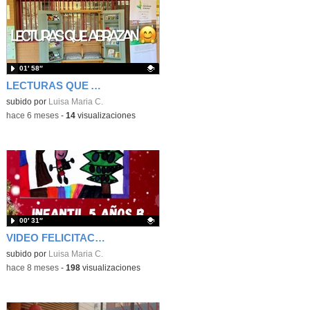
01′ 58″
LECTURAS QUE ABRAZAN
Contenido educativo.
subido por
Luisa Maria C.
-
hace 6 meses
-
14
visualizaciones
00′ 31″
VIDEO FELICITACIÓN
Contenido educativo.
subido por
Luisa Maria C.
-
hace 8 meses
-
198
visualizaciones