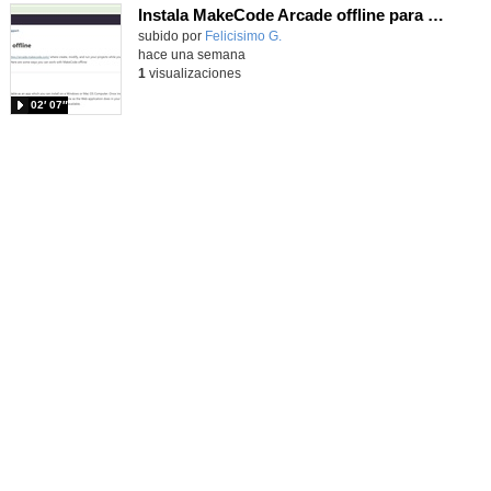
Instala MakeCode Arcade offline para programar grandes juegos sin necesidad de Internet
Contenido educativo.
subido por
Felicisimo G.
-
hace una semana
1
visualizaciones
02′ 07″