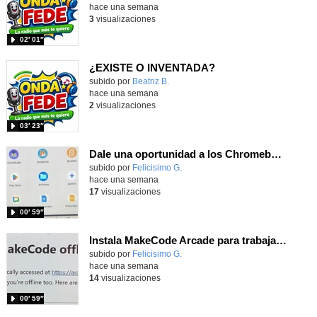
hace una semana
3
visualizaciones
02′ 01″
¿EXISTE O INVENTADA?
Contenido educativo.
subido por
Beatriz B.
-
hace una semana
2
visualizaciones
03′ 23″
Dale una oportunidad a los Chromebooks y utiliza un proyector para realizar talleres si no tienes pantallas táctiles
Contenido educativo.
subido por
Felicisimo G.
-
hace una semana
17
visualizaciones
00′ 59″
Instala MakeCode Arcade para trabajar offline en tu tablet, ordenador, Chromebook
Contenido educativo.
subido por
Felicisimo G.
-
hace una semana
14
visualizaciones
00′ 59″