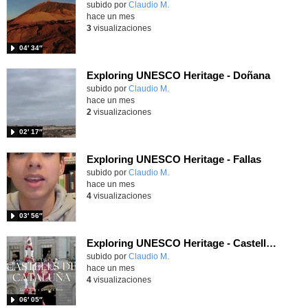
Contenido educativo.
subido por
Claudio M.
-
hace un mes
3
visualizaciones
04′ 34″
Exploring UNESCO Heritage - Doñana
Contenido educativo.
subido por
Claudio M.
-
hace un mes
2
visualizaciones
02′ 17″
Exploring UNESCO Heritage - Fallas
Contenido educativo.
subido por
Claudio M.
-
hace un mes
4
visualizaciones
03′ 56″
Exploring UNESCO Heritage - Castells de Cataluña
Contenido educativo.
subido por
Claudio M.
-
hace un mes
4
visualizaciones
06′ 05″