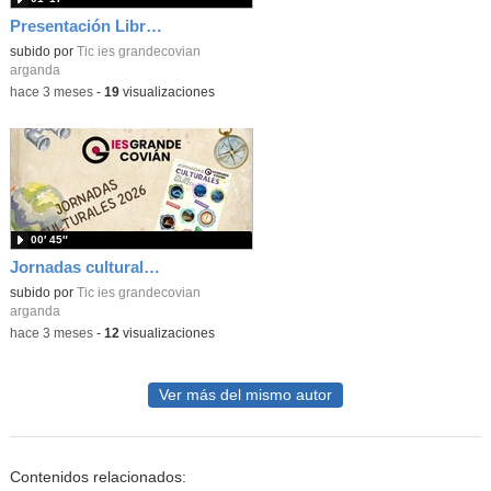
Presentación Libro "Escribir es revivir"
subido por
Tic ies grandecovian
arganda
-
hace 3 meses
-
19
visualizaciones
00′ 45″
Jornadas culturales 2026
subido por
Tic ies grandecovian
arganda
-
hace 3 meses
-
12
visualizaciones
Ver más del mismo autor
Contenidos relacionados: