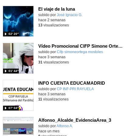
El viaje de la luna
Contenido educativo.
subido por
José Ignacio G.
-
hace 2 semanas
13
visualizaciones
02′ 20″
Vídeo Promocional CIFP Simone Ortega
Contenido educativo.
subido por
Cifp simoneortega mostoles
-
hace 3 semanas
31
visualizaciones
01′ 44″
INFO CUENTA EDUCAMADRID
subido por
CP INF-PRI RAYUELA
-
hace 3 semanas
11
visualizaciones
07′ 04″
Alfonso_Alcalde_EvidenciaArea_3
Contenido educativo.
subido por
Alfonso A.
-
hace un mes