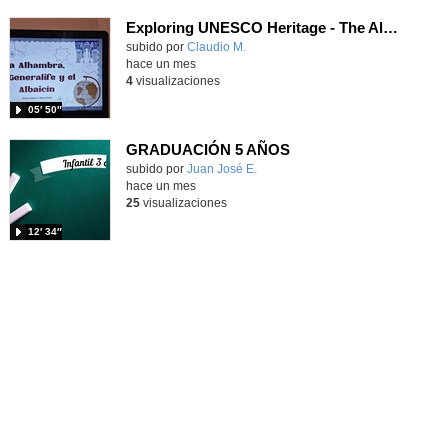
Exploring UNESCO Heritage - The Alhambra
Contenido educativo.
subido por
Claudio M.
-
hace un mes
4
visualizaciones
05′ 50″
GRADUACIÓN 5 AÑOS
Contenido educativo.
subido por
Juan José E.
-
hace un mes
25
visualizaciones
12′ 34″