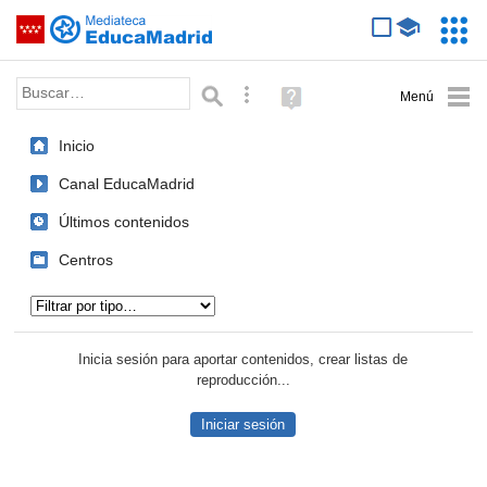
Mediateca de EducaMadrid
Saltar navegación
Servic
Educa
Palabra o frase:
Búsqueda avanzada
Ayuda
(en
ventana
Inicio
nueva)
Canal EducaMadrid
Últimos contenidos
Centros
Tipo de contenido:
Inicia sesión para aportar contenidos, crear listas de
reproducción...
Iniciar sesión