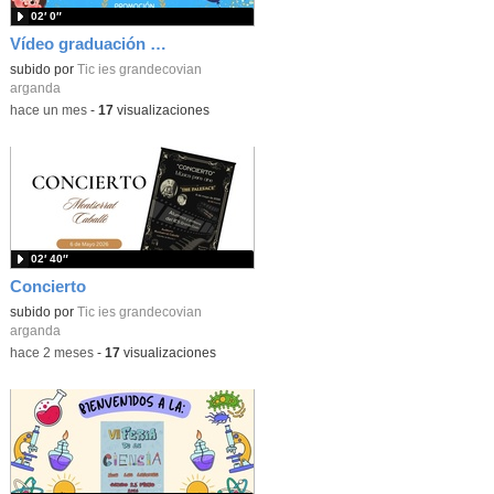
02′ 0″
Vídeo graduación 4ESO
subido por
Tic ies grandecovian
arganda
-
hace un mes
-
17
visualizaciones
02′ 40″
Concierto
subido por
Tic ies grandecovian
arganda
-
hace 2 meses
-
17
visualizaciones