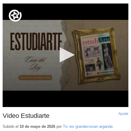
Ajuste
d
Video Estudiarte
p
Subido el
10 de mayo de 2026
por
Tic ies grandecovian arganda