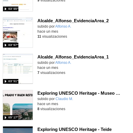
9
visualizaciones
03′ 55″
Alcalde_Alfonso_EvidenciaArea_2
Contenido educativo.
subido por
Alfonso A.
-
hace un mes
11
visualizaciones
03′ 57″
Alcalde_Alfonso_EvidenciaArea_1
Contenido educativo.
subido por
Alfonso A.
-
hace un mes
7
visualizaciones
03′ 51″
Exploring UNESCO Heritage - Museo del Prado
Contenido educativo.
subido por
Claudio M.
-
hace un mes
8
visualizaciones
05′ 17″
Exploring UNESCO Heritage - Teide