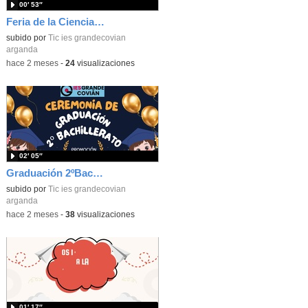
00′ 53″
Feria de la Ciencia IES Las Lagunas
subido por
Tic ies grandecovian
arganda
-
hace 2 meses
-
24
visualizaciones
02′ 05″
Graduación 2ºBachillerato 2026
subido por
Tic ies grandecovian
arganda
-
hace 2 meses
-
38
visualizaciones
01′ 17″