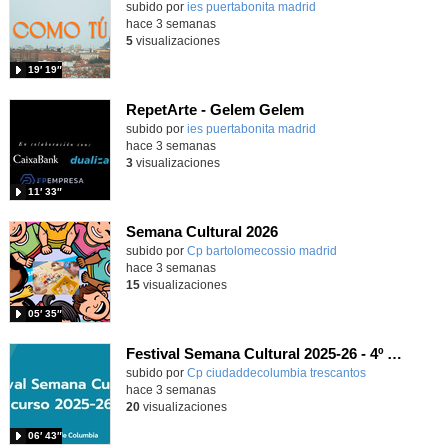
subido por
ies puertabonita madrid
-
hace 3 semanas
5
visualizaciones
19′ 19″
RepetArte - Gelem Gelem
subido por
ies puertabonita madrid
-
hace 3 semanas
3
visualizaciones
11′ 33″
Semana Cultural 2026
Contenido educativo.
subido por
Cp bartolomecossio madrid
-
hace 3 semanas
15
visualizaciones
05′ 35″
Festival Semana Cultural 2025-26 - 4º de Primaria
subido por
Cp ciudaddecolumbia trescantos
-
hace 3 semanas
20
visualizaciones
06′ 43″