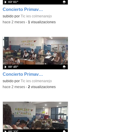
03′ 01″
Concierto Primavera Taller Musica 2026 3d5
Contenido educativo.
subido por
Tic ies colmenarejo
-
hace 2 meses
-
1
visualizaciones
00′ 45″
Concierto Primavera Taller Musica 2026 2d5
Contenido educativo.
subido por
Tic ies colmenarejo
-
hace 2 meses
-
2
visualizaciones
00′ 33″