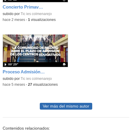
Concierto Primavera Taller Musica 2026 1d5
Contenido educativo.
subido por
Tic ies colmenarejo
-
hace 2 meses
-
1
visualizaciones
00′ 29″
Proceso Admisión 26-27
Contenido educativo.
subido por
Tic ies colmenarejo
-
hace 5 meses
-
27
visualizaciones
Ver más del mismo autor
Contenidos relacionados: