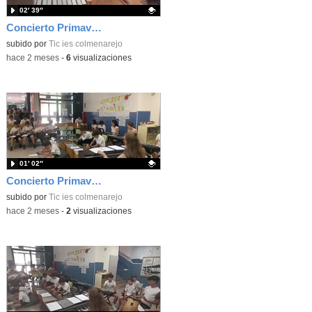
02′ 39″
Concierto Primavera Taller Musica 2026 5d5
Contenido educativo.
subido por
Tic ies colmenarejo
-
hace 2 meses
-
6
visualizaciones
01′ 02″
Concierto Primavera Taller Musica 2026 4d5
Contenido educativo.
subido por
Tic ies colmenarejo
-
hace 2 meses
-
2
visualizaciones