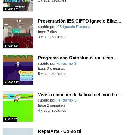
1
visualizaciones
40′ 17″
Presentación IES CIFPD Ignacio Ellacuría
Contenido educativo.
subido por
IES Ignacio Ellacuria
-
hace 7 dias
3
visualizaciones
02′ 52″
Programa con Octostudio, un juego moviendo la tablet para ganar con España, el mundial 2026
Contenido educativo.
subido por
Felicisimo G.
-
hace 2 semanas
5
visualizaciones
00′ 53″
Vive la emoción de la final del mundial 2026, programando con Scratch un juego de toques.
Contenido educativo.
subido por
Felicisimo G.
-
hace 2 semanas
4
visualizaciones
01′ 0″
RepetArte - Como tú