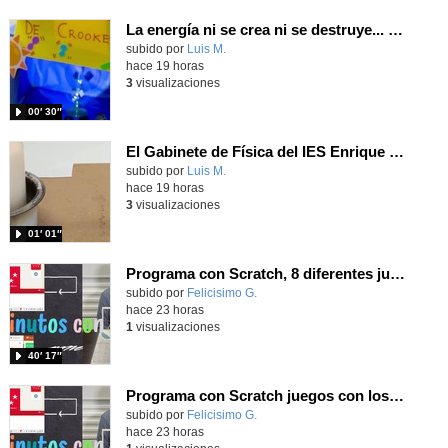
La energía ni se crea ni se destruye... ¡se experimenta! El Tierno en la Feria Madrid es Ciencia 2026
Contenido educativo.
subido por
Luis M.
-
hace 19 horas
3
visualizaciones
00′ 30″
El Gabinete de Física del IES Enrique Tierno Galván de Parla (Curso 25-26)
Contenido educativo.
subido por
Luis M.
-
hace 19 horas
3
visualizaciones
01′ 01″
Programa con Scratch, 8 diferentes juegos para vivir la emoción de los partidos de España en el mundial 2026
Contenido educativo.
subido por
Felicisimo G.
-
hace 23 horas
1
visualizaciones
40′ 17″
Programa con Scratch juegos con los partidos del mundial 2026 ganados por España
Contenido educativo.
subido por
Felicisimo G.
-
hace 23 horas