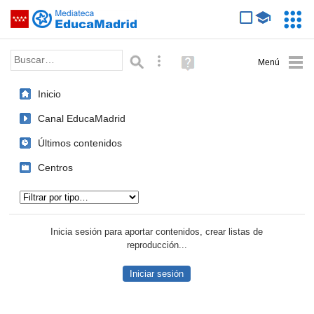
Mediateca de EducaMadrid
Saltar navegación
Servic
Educa
Palabra o frase:
Búsqueda avanzada
Ayuda
(en
ventana
Inicio
nueva)
Canal EducaMadrid
Últimos contenidos
Centros
Tipo de contenido:
Inicia sesión para aportar contenidos, crear listas de
reproducción...
Iniciar sesión