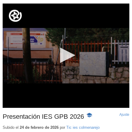
Ajuste
d
Presentación IES GPB 2026
-
p
Contenido
educativo
Subido el
24 de febrero de 2026
por
Tic ies colmenarejo