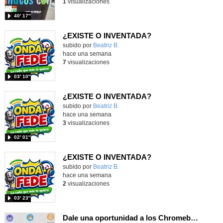
1
visualizaciones
40′ 17″
¿EXISTE O INVENTADA?
Contenido educativo.
subido por
Beatriz B.
-
hace una semana
7
visualizaciones
03′ 10″
¿EXISTE O INVENTADA?
Contenido educativo.
subido por
Beatriz B.
-
hace una semana
3
visualizaciones
02′ 01″
¿EXISTE O INVENTADA?
Contenido educativo.
subido por
Beatriz B.
-
hace una semana
2
visualizaciones
03′ 23″
Dale una oportunidad a los Chromebooks y utiliza un proyector para realizar talleres si no tienes pantallas táctiles