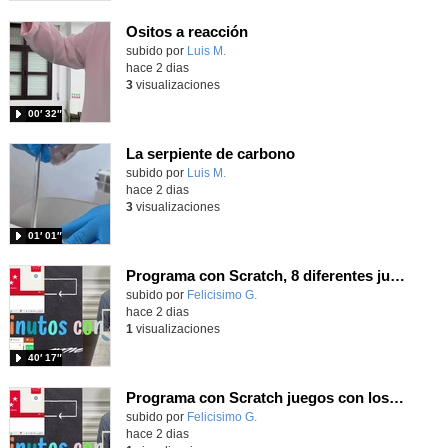
Ositos a reacción
Contenido educativo.
subido por
Luis M.
-
hace 2 dias
3
visualizaciones
00′ 32″
La serpiente de carbono
Contenido educativo.
subido por
Luis M.
-
hace 2 dias
3
visualizaciones
01′ 01″
Programa con Scratch, 8 diferentes juegos para vivir la emoción de los partidos de España en el mundial 2026
Contenido educativo.
subido por
Felicisimo G.
-
hace 2 dias
1
visualizaciones
40′ 17″
Programa con Scratch juegos con los partidos del mundial 2026 ganados por España
Contenido educativo.
subido por
Felicisimo G.
-
hace 2 dias