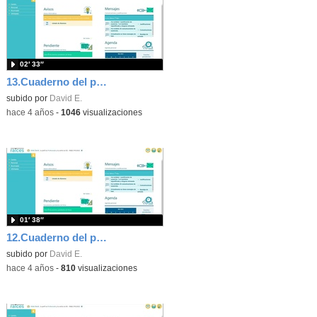
02′ 33″
13.Cuaderno del profesor (parte VI).Trasladar calificaciones a boletín de evaluación y revisión de calificaciones diarias en Raíces
subido por
David E.
-
hace 4 años
-
1046
visualizaciones
01′ 38″
12.Cuaderno del profesor (parte V).Clonación de actividades evaluables en Raíces
subido por
David E.
-
hace 4 años
-
810
visualizaciones