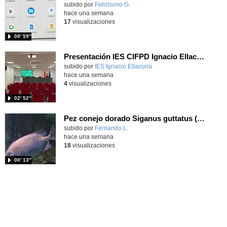
Contenido educativo.
subido por
Felicisimo G.
-
hace una semana
17
visualizaciones
00′ 59″
Presentación IES CIFPD Ignacio Ellacuría
Contenido educativo.
subido por
IES Ignacio Ellacuria
-
hace una semana
4
visualizaciones
02′ 52″
Pez conejo dorado Siganus guttatus (Bloch, 1786)
Contenido educativo.
subido por
Fernando L.
-
hace una semana
18
visualizaciones
00′ 13″