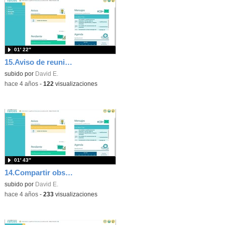
01′ 22″
15.Aviso de reuniones con tutores legales (Visitas programadas) en Raíces
subido por
David E.
-
hace 4 años
-
122
visualizaciones
01′ 43″
14.Compartir observaciones del alumnado en Raíces
subido por
David E.
-
hace 4 años
-
233
visualizaciones