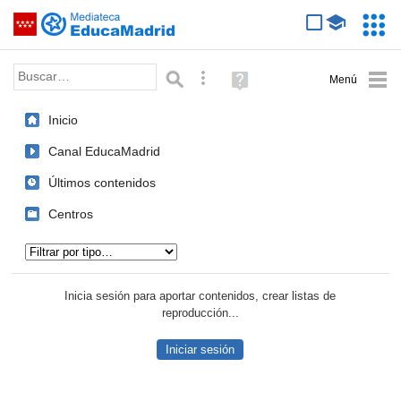
Mediateca de EducaMadrid
Saltar navegación
Servic
Educa
Palabra o frase:
Búsqueda avanzada
Ayuda
(en
ventana
Inicio
nueva)
Canal EducaMadrid
Últimos contenidos
Centros
Tipo de contenido:
Inicia sesión para aportar contenidos, crear listas de
reproducción...
Iniciar sesión