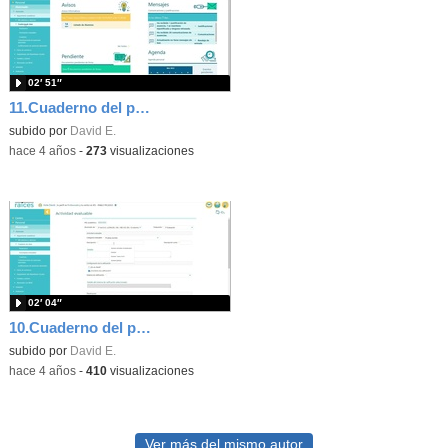
02′ 51″
11.Cuaderno del profesor (parte IV). Pestaña Cuaderno.Actividades diarias y calificaciones en Raíces
subido por
David E.
-
hace 4 años
-
273
visualizaciones
02′ 04″
10.Cuaderno del profesor (parte III).Creación de actividades evaluables en Raíces
subido por
David E.
-
hace 4 años
-
410
visualizaciones
Ver más del mismo autor