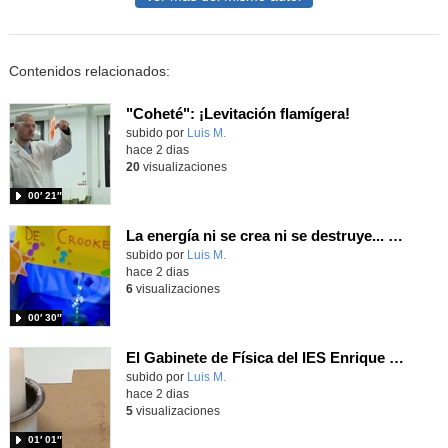
Contenidos relacionados:
"Coheté": ¡Levitación flamígera!
Contenido educativo.
subido por
Luis M.
-
hace 2 dias
20
visualizaciones
00′ 21″
La energía ni se crea ni se destruye... ¡se experimenta! El Tierno en la Feria Madrid es Ciencia 2026
Contenido educativo.
subido por
Luis M.
-
hace 2 dias
6
visualizaciones
00′ 30″
El Gabinete de Física del IES Enrique Tierno Galván de Parla (Curso 25-26)
Contenido educativo.
subido por
Luis M.
-
hace 2 dias
5
visualizaciones
01′ 01″