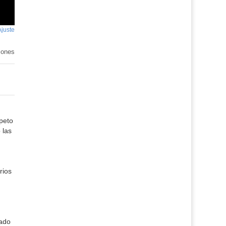
Ajuste
de
pantalla
iones
peto
 las
rios
zado