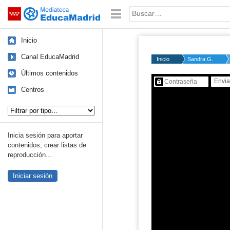
Mediateca de EducaMadrid
Saltar navegación
Palabra o frase:
Inicio
Canal EducaMadrid
Inicio
Sandra G.
Últimos contenidos
Contenido protegido…
Centros
Tipo de contenido:
Inicia sesión para aportar
contenidos, crear listas de
reproducción...
Iniciar sesión