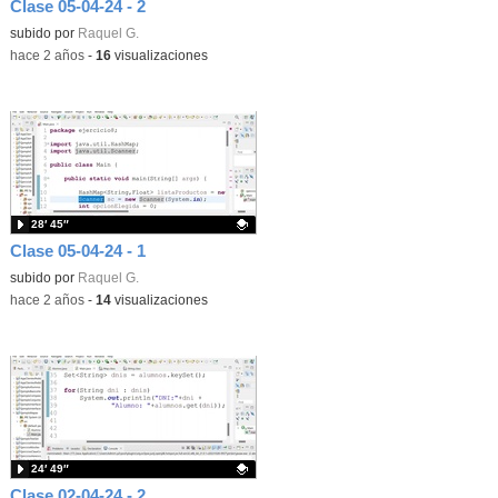
Clase 05-04-24 - 2
Contenido educativo.
subido por
Raquel G.
-
hace 2 años
-
16
visualizaciones
28′ 45″
Clase 05-04-24 - 1
Contenido educativo.
subido por
Raquel G.
-
hace 2 años
-
14
visualizaciones
24′ 49″
Clase 02-04-24 - 2