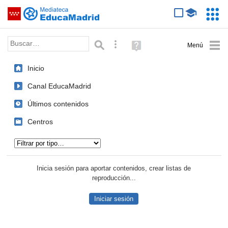
Mediateca de EducaMadrid
Saltar navegación
Servic
Educa
Palabra o frase:
Búsqueda avanzada
Ayuda
(en
ventana
Inicio
nueva)
Canal EducaMadrid
Últimos contenidos
Centros
Tipo de contenido:
Inicia sesión para aportar contenidos, crear listas de
reproducción...
Iniciar sesión