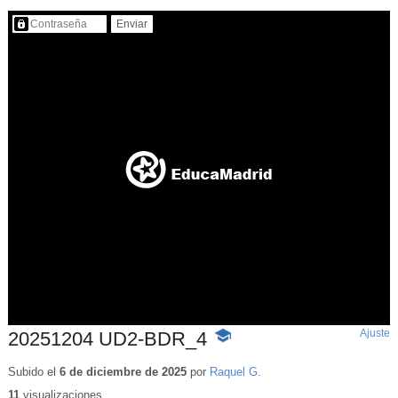
Contenido protegido…
Ajuste
d
20251204 UD2-BDR_4
-
p
Contenido
educativo
Subido el
6 de diciembre de 2025
por
Raquel G.
11
visualizaciones