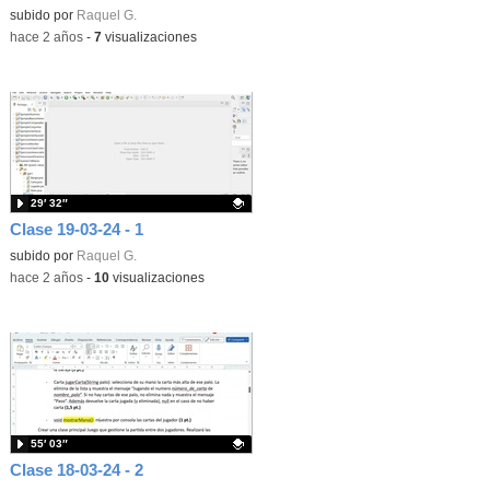
Contenido educativo.
subido por
Raquel G.
-
hace 2 años
-
7
visualizaciones
29′ 32″
Clase 19-03-24 - 1
Contenido educativo.
subido por
Raquel G.
-
hace 2 años
-
10
visualizaciones
55′ 03″
Clase 18-03-24 - 2