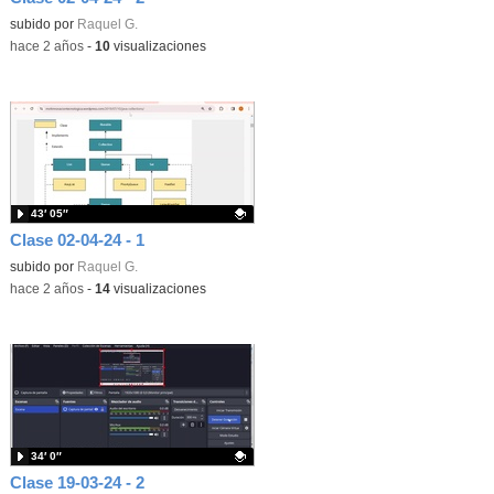
Contenido educativo.
subido por
Raquel G.
-
hace 2 años
-
10
visualizaciones
43′ 05″
Clase 02-04-24 - 1
Contenido educativo.
subido por
Raquel G.
-
hace 2 años
-
14
visualizaciones
34′ 0″
Clase 19-03-24 - 2