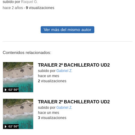
Contenido educativo.
subido por
Raquel G.
-
hace 2 años
-
9
visualizaciones
Ver más del mismo autor
Contenidos relacionados:
TRAILER 2º BACHILLERATO UD2
Contenido educativo.
subido por
Gabriel Z.
-
hace un mes
2
visualizaciones
02′ 50″
TRAILER 2º BACHILLERATO UD2
Contenido educativo.
subido por
Gabriel Z.
-
hace un mes
3
visualizaciones
02′ 50″