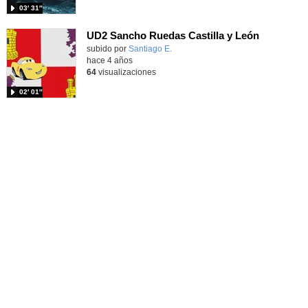
03′ 31″
UD2 Sancho Ruedas Castilla y León
Contenido educativo.
subido por
Santiago E.
-
hace 4 años
64
visualizaciones
02′ 01″