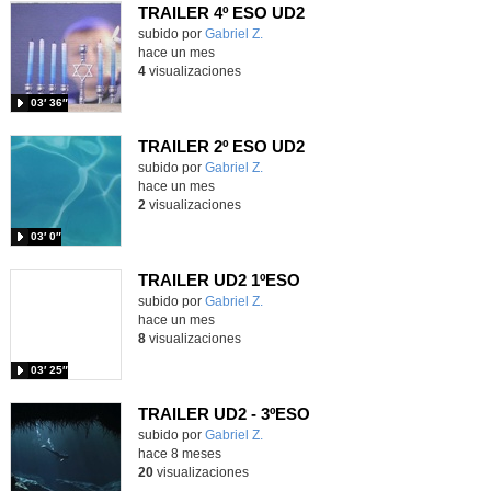
TRAILER 4º ESO UD2
Contenido educativo.
subido por
Gabriel Z.
-
hace un mes
4
visualizaciones
03′ 36″
TRAILER 2º ESO UD2
Contenido educativo.
subido por
Gabriel Z.
-
hace un mes
2
visualizaciones
03′ 0″
TRAILER UD2 1ºESO
Contenido educativo.
subido por
Gabriel Z.
-
hace un mes
8
visualizaciones
03′ 25″
TRAILER UD2 - 3ºESO
Contenido educativo.
subido por
Gabriel Z.
-
hace 8 meses
20
visualizaciones