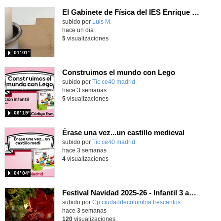
El Gabinete de Física del IES Enrique Tierno Galván de Parla (Curso 25-26)
Contenido educativo.
subido por
Luis M.
-
hace un dia
5
visualizaciones
01′ 01″
Construimos el mundo con Lego
subido por
Tic ce40 madrid
-
hace 3 semanas
5
visualizaciones
06′ 19″
Érase una vez...un castillo medieval
subido por
Tic ce40 madrid
-
hace 3 semanas
4
visualizaciones
04′ 04″
Festival Navidad 2025-26 - Infantil 3 años
subido por
Cp ciudaddecolumbia trescantos
-
hace 3 semanas
120
visualizaciones