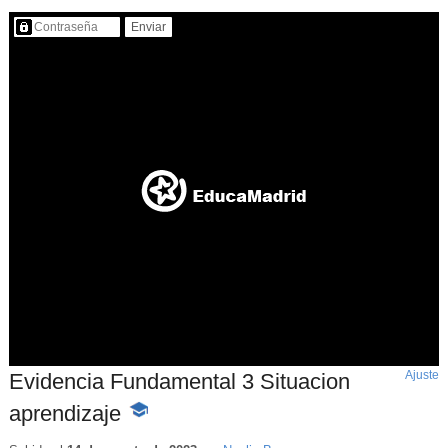
Contenido protegido…
Ajuste
d
Evidencia Fundamental 3 Situacion
p
aprendizaje
-
Contenido