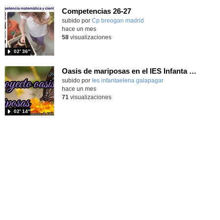
Competencias 26-27
- Contenido educativo
Contenido educativo.
subido por
Cp breogan madrid
-
hace un mes
58
visualizaciones
02′ 36″
Oasis de mariposas en el IES Infanta Elena
subido por
Ies infantaelena galapagar
-
hace un mes
71
visualizaciones
02′ 14″