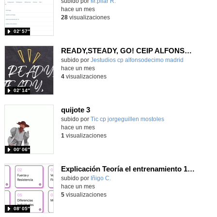
Contenido educativo.
subido por
M.pilar R.
-
hace un mes
28
visualizaciones
02′ 57″
READY,STEADY, GO! CEIP ALFONSO X EL SABIO
Contenido educativo.
subido por
Jestudios cp alfonsodecimo madrid
-
hace un mes
4
visualizaciones
02′ 14″
quijote 3
subido por
Tic cp jorgeguillen mostoles
-
hace un mes
1
visualizaciones
00′ 06″
Explicación Teoría el entrenamiento 1º Bachillerato (IA)
Contenido educativo.
subido por
Iñigo C.
-
hace un mes
5
visualizaciones
08′ 05″