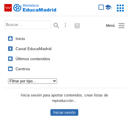
Mediateca de EducaMadrid
Saltar navegación
Servic
Educa
Palabra o frase:
Búsqueda avanzada
Ayuda
(en
ventana
Inicio
nueva)
Canal EducaMadrid
Últimos contenidos
Centros
Tipo de contenido:
Inicia sesión para aportar contenidos, crear listas de
reproducción...
Iniciar sesión