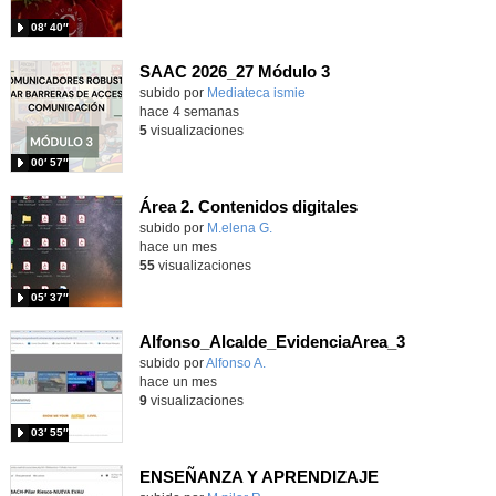
08′ 40″
SAAC 2026_27 Módulo 3
subido por
Mediateca ismie
-
hace 4 semanas
5
visualizaciones
00′ 57″
Área 2. Contenidos digitales
Contenido educativo.
subido por
M.elena G.
-
hace un mes
55
visualizaciones
05′ 37″
Alfonso_Alcalde_EvidenciaArea_3
Contenido educativo.
subido por
Alfonso A.
-
hace un mes
9
visualizaciones
03′ 55″
ENSEÑANZA Y APRENDIZAJE