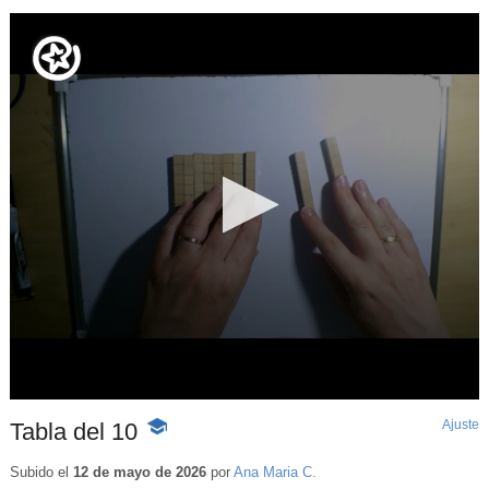
Ajuste
d
Tabla del 10
-
p
Contenido
educativo
Subido el
12 de mayo de 2026
por
Ana Maria C.