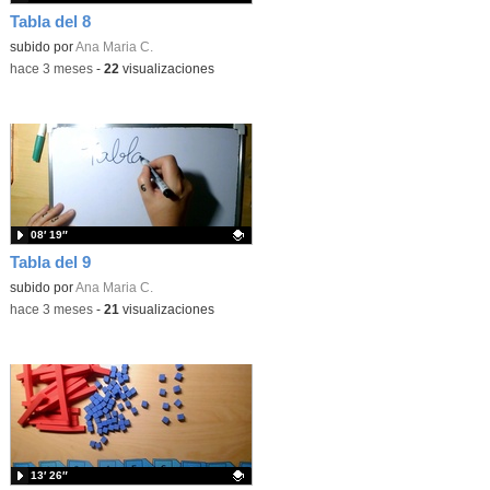
Tabla del 8
Contenido educativo.
subido por
Ana Maria C.
-
hace 3 meses
-
22
visualizaciones
08′ 19″
Tabla del 9
Contenido educativo.
subido por
Ana Maria C.
-
hace 3 meses
-
21
visualizaciones
13′ 26″