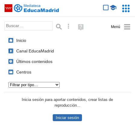
Mediateca de EducaMadrid
Saltar navegación
Servic
Educa
Palabra o frase:
Búsqueda avanzada
Ayuda
(en
ventana
Inicio
nueva)
Canal EducaMadrid
Últimos contenidos
Centros
Tipo de contenido:
Inicia sesión para aportar contenidos, crear listas de
reproducción...
Iniciar sesión