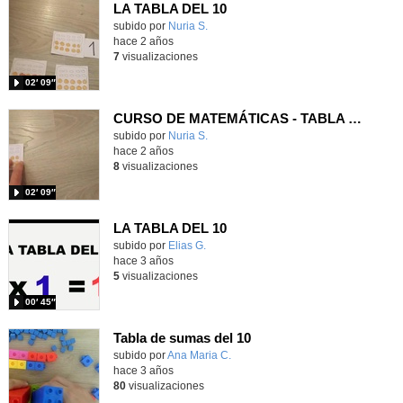
LA TABLA DEL 10
Contenido educativo.
subido por
Nuria S.
-
hace 2 años
7
visualizaciones
02′ 09″
CURSO DE MATEMÁTICAS - TABLA DEL 10
Contenido educativo.
subido por
Nuria S.
-
hace 2 años
8
visualizaciones
02′ 09″
LA TABLA DEL 10
Contenido educativo.
subido por
Elias G.
-
hace 3 años
5
visualizaciones
00′ 45″
Tabla de sumas del 10
Contenido educativo.
subido por
Ana Maria C.
-
hace 3 años
80
visualizaciones