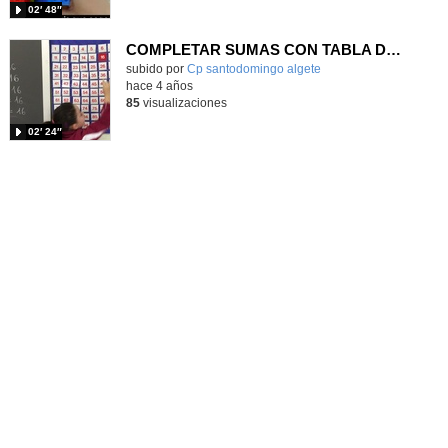
02′ 48″
COMPLETAR SUMAS CON TABLA DEL 10
Contenido educativo.
subido por
Cp santodomingo algete
-
hace 4 años
85
visualizaciones
02′ 24″