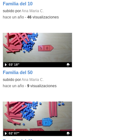
Familia del 10
Contenido educativo.
subido por
Ana Maria C.
-
hace un año
-
46
visualizaciones
03′ 18″
Familia del 50
Contenido educativo.
subido por
Ana Maria C.
-
hace un año
-
9
visualizaciones
02′ 07″