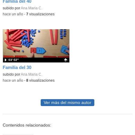
Familia del 40
Contenido educativo.
subido por
Ana Maria C.
-
hace un año
-
7
visualizaciones
03′ 02″
Familia del 30
Contenido educativo.
subido por
Ana Maria C.
-
hace un año
-
8
visualizaciones
Ver más del mismo autor
Contenidos relacionados: