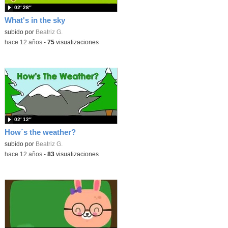
02′ 28″
What's in the sky
subido por
Beatriz G.
-
hace 12 años
-
75
visualizaciones
02′ 12″
How´s the weather?
subido por
Beatriz G.
-
hace 12 años
-
83
visualizaciones