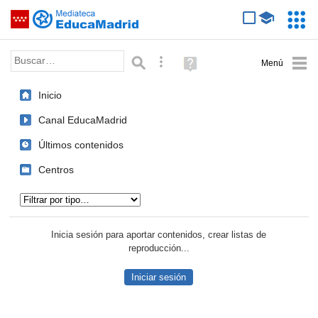
Mediateca de EducaMadrid
Saltar navegación
Servic
Educa
Palabra o frase:
Búsqueda avanzada
Ayuda
(en
ventana
Inicio
nueva)
Canal EducaMadrid
Últimos contenidos
Centros
Tipo de contenido:
Inicia sesión para aportar contenidos, crear listas de
reproducción...
Iniciar sesión