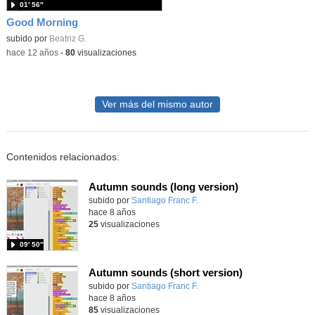
01′ 56″
Good Morning
subido por
Beatriz G.
-
hace 12 años
-
80
visualizaciones
Ver más del mismo autor
Contenidos relacionados:
Autumn sounds (long version)
Contenido educativo.
subido por
Santiago Franc F.
-
hace 8 años
25
visualizaciones
09′ 50″
Autumn sounds (short version)
Contenido educativo.
subido por
Santiago Franc F.
-
hace 8 años
85
visualizaciones