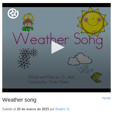
Ajuste
d
Weather song
p
Subido el
20 de marzo de 2015
por
Beatriz G.