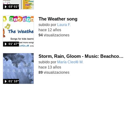
03′ 01″
The Weather song
subido por
Laura F.
-
hace 12 años
94
visualizaciones
01′ 47″
Storm, Rain, Gloom - Music: Beachcomber
subido por
María Cleofé M.
-
hace 13 años
89
visualizaciones
01′ 10″