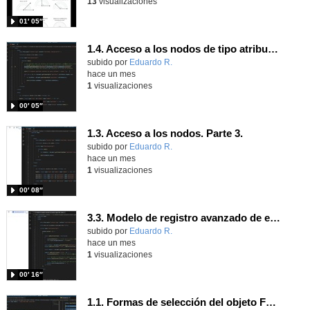
13
visualizaciones
01′ 05″
1.4. Acceso a los nodos de tipo atributo. Parte 3.
Contenido educativo.
subido por
Eduardo R.
-
hace un mes
1
visualizaciones
00′ 05″
1.3. Acceso a los nodos. Parte 3.
Contenido educativo.
subido por
Eduardo R.
-
hace un mes
1
visualizaciones
00′ 08″
3.3. Modelo de registro avanzado de eventos según W3C 3.
Contenido educativo.
subido por
Eduardo R.
-
hace un mes
1
visualizaciones
00′ 16″
1.1. Formas de selección del objeto Form 3