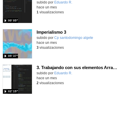
Contenido educativo.
subido por
Eduardo R.
-
hace un mes
1
visualizaciones
00′ 05″
Imperialismo 3
Contenido educativo.
subido por
Cp santodomingo algete
-
hace un mes
3
visualizaciones
05′ 37″
3. Trabajando con sus elementos Array JavaScripts
Contenido educativo.
subido por
Eduardo R.
-
hace un mes
2
visualizaciones
02′ 15″