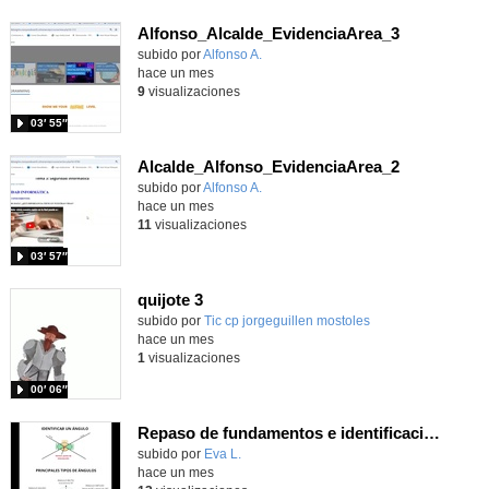
Alfonso_Alcalde_EvidenciaArea_3
Contenido educativo.
subido por
Alfonso A.
-
hace un mes
9
visualizaciones
03′ 55″
Alcalde_Alfonso_EvidenciaArea_2
Contenido educativo.
subido por
Alfonso A.
-
hace un mes
11
visualizaciones
03′ 57″
quijote 3
subido por
Tic cp jorgeguillen mostoles
-
hace un mes
1
visualizaciones
00′ 06″
Repaso de fundamentos e identificación de ángulos
Contenido educativo.
subido por
Eva L.
-
hace un mes