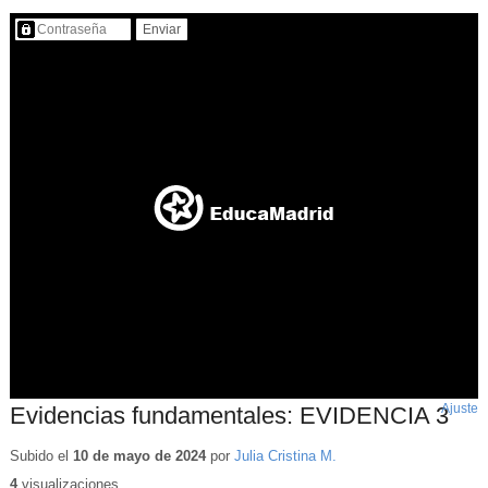
Contenido protegido…
Ajuste
d
Evidencias fundamentales: EVIDENCIA 3
p
Subido el
10 de mayo de 2024
por
Julia Cristina M.
4
visualizaciones