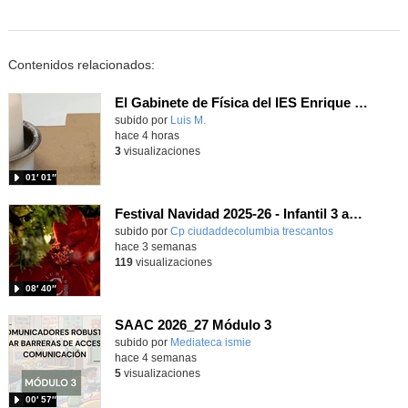
Contenidos relacionados:
El Gabinete de Física del IES Enrique Tierno Galván de Parla (Curso 25-26)
Contenido educativo.
subido por
Luis M.
-
hace 4 horas
3
visualizaciones
01′ 01″
Festival Navidad 2025-26 - Infantil 3 años
subido por
Cp ciudaddecolumbia trescantos
-
hace 3 semanas
119
visualizaciones
08′ 40″
SAAC 2026_27 Módulo 3
subido por
Mediateca ismie
-
hace 4 semanas
5
visualizaciones
00′ 57″