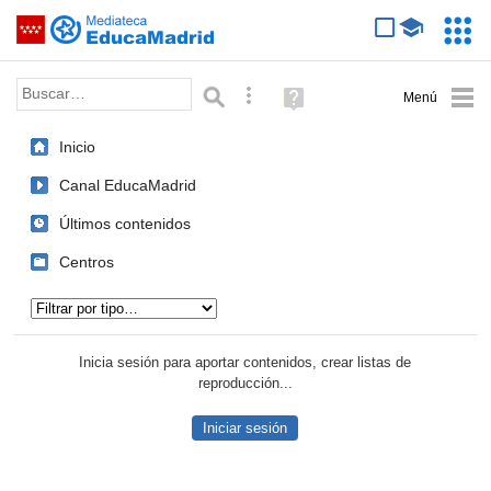
Mediateca de EducaMadrid
Saltar navegación
Servic
Educa
Palabra o frase:
Búsqueda avanzada
Ayuda
(en
ventana
Inicio
nueva)
Canal EducaMadrid
Últimos contenidos
Centros
Tipo de contenido:
Inicia sesión para aportar contenidos, crear listas de
reproducción...
Iniciar sesión