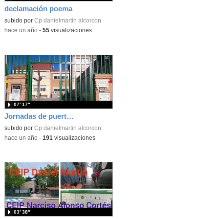
declamación poema
subido por
Cp danielmartin alcorcon
-
hace un año
-
55
visualizaciones
07′ 17″
Jornadas de puertas abiertas 2025
subido por
Cp danielmartin alcorcon
-
hace un año
-
191
visualizaciones
03′ 38″