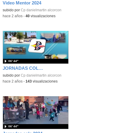
Video Mentor 2024
subido por
Cp danielmartin alcorcon
-
hace 2 años
-
40
visualizaciones
06′ 44″
JORNADAS COLE 2024
subido por
Cp danielmartin alcorcon
-
hace 2 años
-
143
visualizaciones
06′ 44″