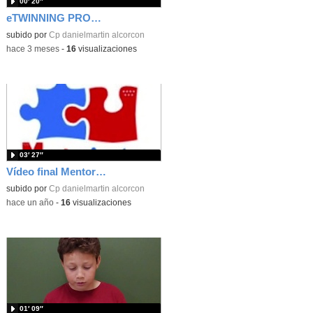
00′ 20″
eTWINNING PROJECT 5º
subido por
Cp danielmartin alcorcon
-
hace 3 meses
-
16
visualizaciones
03′ 27″
Vídeo final Mentor actúa
subido por
Cp danielmartin alcorcon
-
hace un año
-
16
visualizaciones
01′ 09″