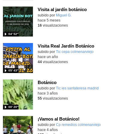
Visita al jardín botánico
Contenido educativo.
subido por
Miguel G.
-
hace 5 meses
16
visualizaciones
04′ 52″
Visita Real Jardín Botánico
subido por
Tic cepa colmenarviejo
-
hace un año
44
visualizaciones
05′ 43″
Botánico
subido por
Tic ies santateresa madrid
-
hace 3 años
55
visualizaciones
00′ 20″
¡Vamos al Botánico!
Contenido educativo.
subido por
Cp remedios colmenarviejo
-
hace 4 años