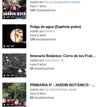
subido por
Tic cp amadeovives madrid
-
hace 7 años
118
visualizaciones
03′ 14″
Pulga de agua (Daphnia pulex)
Contenido educativo.
subido por
Ismail A.
-
hace 8 años
159
visualizaciones
00′ 24″
Itinerario Botánico: Cerro de los Frailes - Mar de Ontígola
subido por
Francisco J. M.
-
hace 8 años
82
visualizaciones
00′ 38″
PRIMARIA 5º - JARDÍN BOTÁNICO - ACTIVIDADES
subido por
Cp santodomingo algete
-
hace 9 años
69
visualizaciones
01′ 05″