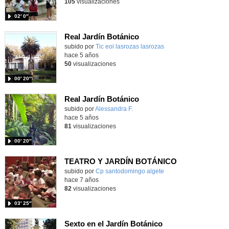
105
visualizaciones
02′ 0″
Real Jardín Botánico
Contenido educativo.
subido por
Tic eoi lasrozas lasrozas
-
hace 5 años
50
visualizaciones
00′ 20″
Real Jardín Botánico
Contenido educativo.
subido por
Alessandra F.
-
hace 5 años
81
visualizaciones
00′ 20″
TEATRO Y JARDÍN BOTÁNICO
subido por
Cp santodomingo algete
-
hace 7 años
82
visualizaciones
03′ 25″
Sexto en el Jardín Botánico