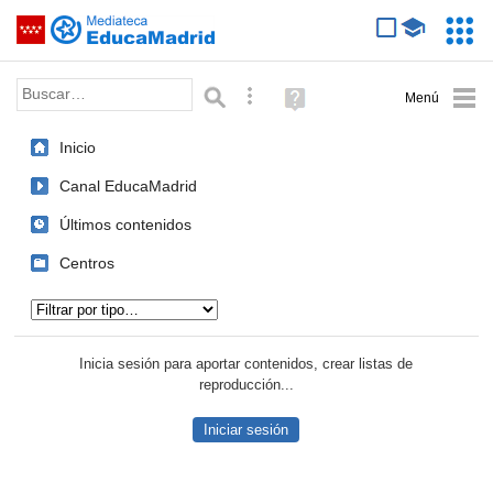
Mediateca de EducaMadrid
Saltar navegación
Servic
Educa
Palabra o frase:
Búsqueda avanzada
Ayuda
(en
ventana
Inicio
nueva)
Canal EducaMadrid
Últimos contenidos
Centros
Tipo de contenido:
Inicia sesión para aportar contenidos, crear listas de
reproducción...
Iniciar sesión