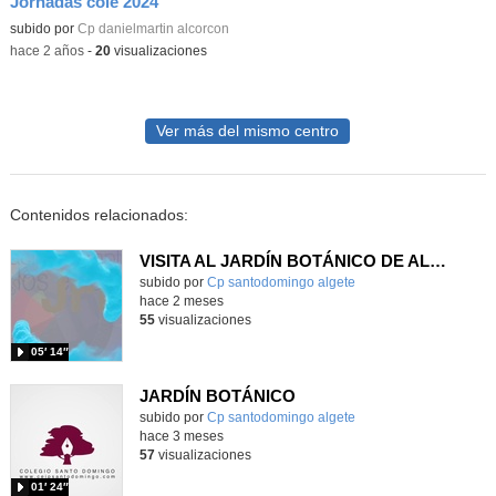
Jornadas cole 2024
subido por
Cp danielmartin alcorcon
-
hace 2 años
-
20
visualizaciones
Ver más del mismo centro
Contenidos relacionados:
VISITA AL JARDÍN BOTÁNICO DE ALCALÁ DE HENARES
Contenido educativo.
subido por
Cp santodomingo algete
-
hace 2 meses
55
visualizaciones
05′ 14″
JARDÍN BOTÁNICO
subido por
Cp santodomingo algete
-
hace 3 meses
57
visualizaciones
01′ 24″