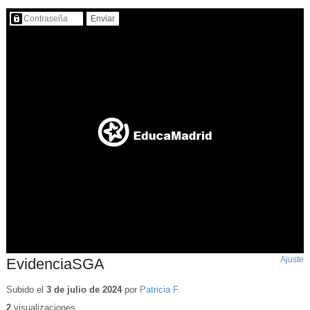
Contenido protegido…
Ajuste
d
EvidenciaSGA
p
Subido el
3 de julio de 2024
por
Patricia F.
2
visualizaciones