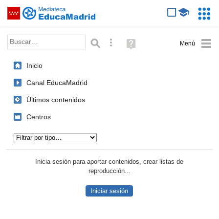
Mediateca de EducaMadrid
Saltar navegación
Servic
Educa
Palabra o frase:
Búsqueda avanzada
Ayuda
(en
ventana
Inicio
nueva)
Canal EducaMadrid
Últimos contenidos
Centros
Tipo de contenido:
Inicia sesión para aportar contenidos, crear listas de
reproducción...
Iniciar sesión