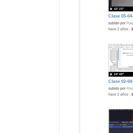
43′ 23″
Clase 05-04-
Contenido educ
subido por
Raq
-
hace 2 años
-
24′ 49″
Clase 02-04-
Contenido educ
subido por
Raq
-
hace 2 años
-