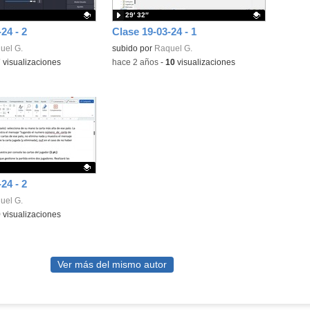
29′ 32″
24 - 2
Clase 19-03-24 - 1
ativo.
uel G.
Contenido educativo.
subido por
Raquel G.
7
visualizaciones
-
hace 2 años
-
10
visualizaciones
24 - 2
ativo.
uel G.
9
visualizaciones
Ver más del mismo autor