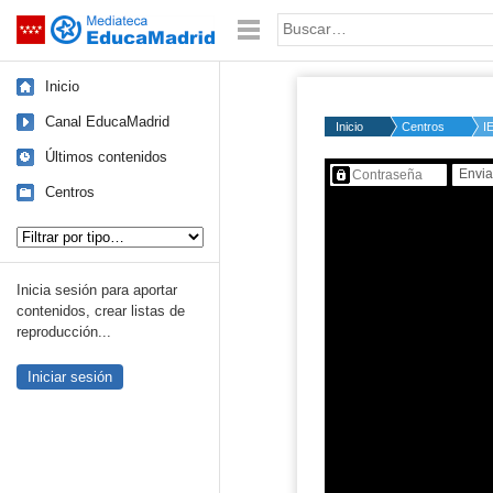
Mediateca de EducaMadrid
Saltar navegación
Palabra o frase:
Inicio
Canal EducaMadrid
Inicio
Centros
I
Últimos contenidos
Contenido protegido…
Centros
Tipo de contenido:
Inicia sesión para aportar
contenidos, crear listas de
reproducción...
Iniciar sesión