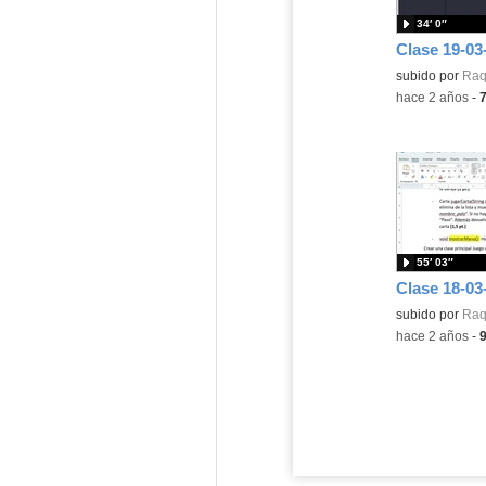
34′ 0″
Clase 19-03-
Contenido educ
subido por
Raq
-
hace 2 años
-
55′ 03″
Clase 18-03-
Contenido educ
subido por
Raq
-
hace 2 años
-