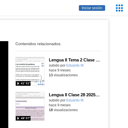
Servic
Iniciar sesión
Educa
Contenidos relacionados:
Lengua II Tema 2 Clase 29 20251111 - Siglas, acrónimos y acortamientos. El sustantivo
Contenido educativo.
subido por
Eduardo M.
-
hace 9 meses
13
visualizaciones
41′ 31″
Lengua II Clase 28 20251111 - "Obsolescencia deseada", comentario de texto resuelto
Contenido educativo.
subido por
Eduardo M.
-
hace 9 meses
18
visualizaciones
48′ 07″