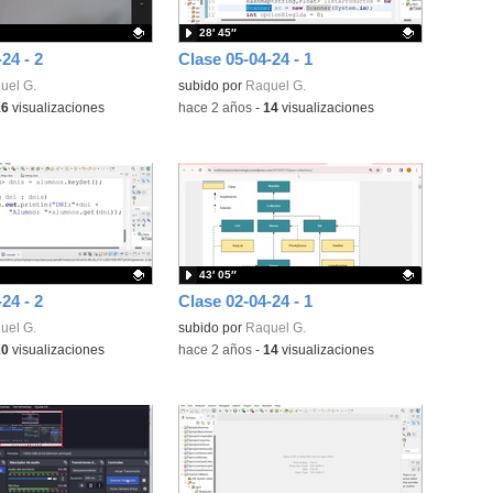
28′ 45″
24 - 2
Clase 05-04-24 - 1
ativo.
uel G.
Contenido educativo.
subido por
Raquel G.
16
visualizaciones
-
hace 2 años
-
14
visualizaciones
43′ 05″
24 - 2
Clase 02-04-24 - 1
ativo.
uel G.
Contenido educativo.
subido por
Raquel G.
10
visualizaciones
-
hace 2 años
-
14
visualizaciones