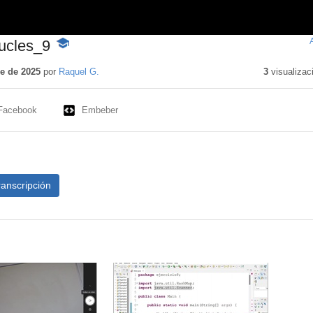
ucles_9
-
Contenido
educativo
e de 2025
por
Raquel G.
3
visualizac
Facebook
Embeber
ranscripción