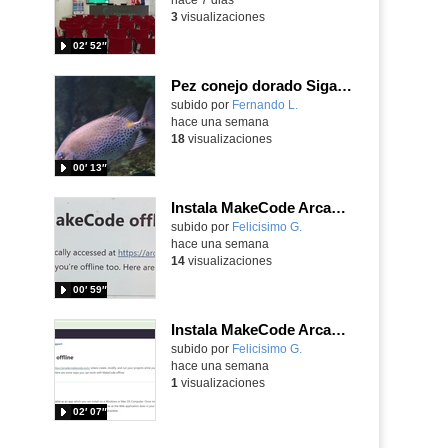
3
visualizaciones
02′ 52″
Pez conejo dorado Siganus guttatus (Bloch, 1786)
Contenido educativo.
subido por
Fernando L.
-
hace una semana
18
visualizaciones
00′ 13″
Instala MakeCode Arcade para trabajar offline en tu tablet, ordenador, Chromebook
Contenido educativo.
subido por
Felicisimo G.
-
hace una semana
14
visualizaciones
00′ 59″
Instala MakeCode Arcade offline para programar grandes juegos sin necesidad de Internet
Contenido educativo.
subido por
Felicisimo G.
-
hace una semana
1
visualizaciones
02′ 07″