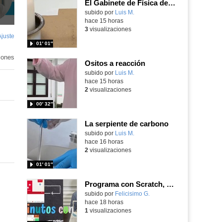
El Gabinete de Física del IES Enrique Tierno Galván de Parla (Curso 25-26)
Contenido educativo.
subido por
Luis M.
-
hace 15 horas
3
visualizaciones
Ajuste
de
01′ 01″
pantalla
iones
Ositos a reacción
Contenido educativo.
subido por
Luis M.
-
hace 15 horas
2
visualizaciones
00′ 32″
La serpiente de carbono
Contenido educativo.
subido por
Luis M.
-
hace 16 horas
2
visualizaciones
01′ 01″
Programa con Scratch, 8 diferentes juegos para vivir la emoción de los partidos de España en el mundial 2026
Contenido educativo.
subido por
Felicisimo G.
-
hace 18 horas
1
visualizaciones