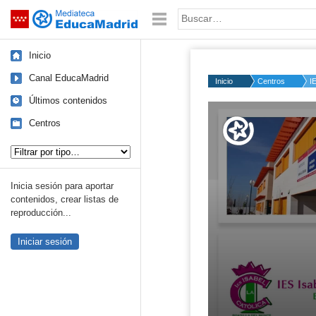
Mediateca de EducaMadrid
Saltar navegación
Palabra o frase:
Inicio
Canal EducaMadrid
Inicio
Centros
I
Últimos contenidos
Volume
50%
Centros
Tipo de contenido:
Inicia sesión para aportar
contenidos, crear listas de
reproducción...
Iniciar sesión