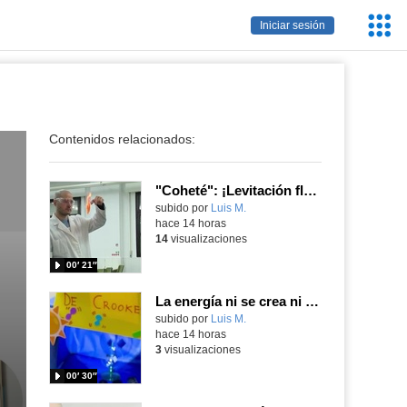
Servic
Iniciar sesión
Educa
Contenidos relacionados:
"Coheté": ¡Levitación flamígera!
Contenido educativo.
subido por
Luis M.
-
hace 14 horas
14
visualizaciones
00′ 21″
La energía ni se crea ni se destruye... ¡se experimenta! El Tierno en la Feria Madrid es Ciencia 2026
Contenido educativo.
subido por
Luis M.
-
hace 14 horas
3
visualizaciones
00′ 30″