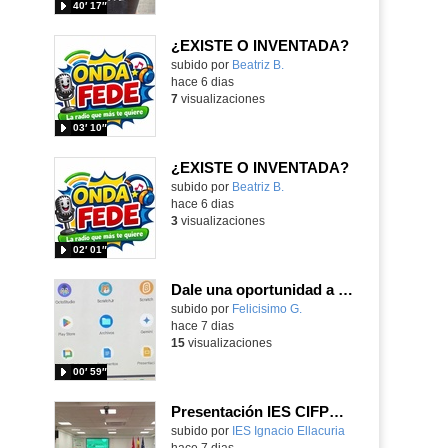
40′ 17″
¿EXISTE O INVENTADA?
Contenido educativo.
subido por
Beatriz B.
-
hace 6 dias
7
visualizaciones
03′ 10″
¿EXISTE O INVENTADA?
Contenido educativo.
subido por
Beatriz B.
-
hace 6 dias
3
visualizaciones
02′ 01″
Dale una oportunidad a los Chromebooks y utiliza un proyector para realizar talleres si no tienes pantallas táctiles
Contenido educativo.
subido por
Felicisimo G.
-
hace 7 dias
15
visualizaciones
00′ 59″
Presentación IES CIFPD Ignacio Ellacuría
Contenido educativo.
subido por
IES Ignacio Ellacuria
-
hace 7 dias