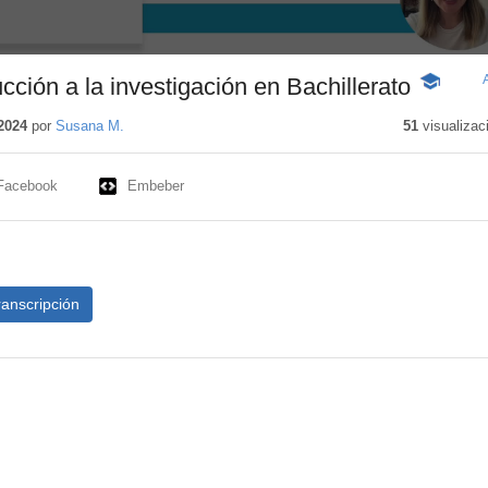
ducción a la investigación en Bachillerato
-
Contenido
educativo
2024
por
Susana M.
51
visualizac
Facebook
Embeber
ranscripción