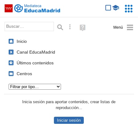
Mediateca de EducaMadrid
Saltar navegación
Servic
Educa
Palabra o frase:
Búsqueda avanzada
Ayuda
(en
ventana
Inicio
nueva)
Canal EducaMadrid
Últimos contenidos
Centros
Tipo de contenido:
Inicia sesión para aportar contenidos, crear listas de
reproducción...
Iniciar sesión