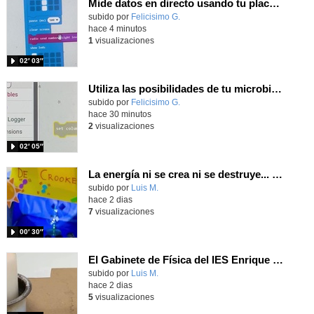
Mide datos en directo usando tu placa microbit y programando con MakeCode dos placas conectadas por radio
Contenido educativo.
subido por
Felicisimo G.
-
hace 4 minutos
1
visualizaciones
02′ 03″
Utiliza las posibilidades de tu microbit programando com MakeCode para medir temperatura y nivel de luz con Datalogger
Contenido educativo.
subido por
Felicisimo G.
-
hace 30 minutos
2
visualizaciones
02′ 05″
La energía ni se crea ni se destruye... ¡se experimenta! El Tierno en la Feria Madrid es Ciencia 2026
Contenido educativo.
subido por
Luis M.
-
hace 2 dias
7
visualizaciones
00′ 30″
El Gabinete de Física del IES Enrique Tierno Galván de Parla (Curso 25-26)
Contenido educativo.
subido por
Luis M.
-
hace 2 dias
5
visualizaciones