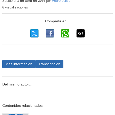
educativo
Subido el
1 de abril de 2024
por
Pedro Luis J.
6
visualizaciones
Más información
Transcripción
Del mismo autor…
Contenidos relacionados: