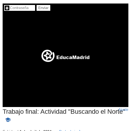
Contenido protegido…
Ajuste
d
Trabajo final: Actividad "Buscando el Norte"
p
-
Contenido