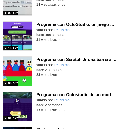
14
visualizaciones
00′ 59″
Programa con OctoStudio, un juego de disparos contra Zombies con un cargador basado en el House of the dead
Contenido educativo.
subido por
Felicisimo G.
-
hace una semana
31
visualizaciones
13′ 07″
Programa con Scratch Jr una barrera que se desplaza para dar sensación de movimiento
Contenido educativo.
subido por
Felicisimo G.
-
hace 2 semanas
23
visualizaciones
06′ 50″
Programa con Octostudio de un modo sencillo, offline y gratuito
Contenido educativo.
subido por
Felicisimo G.
-
hace 2 semanas
13
visualizaciones
01′ 37″