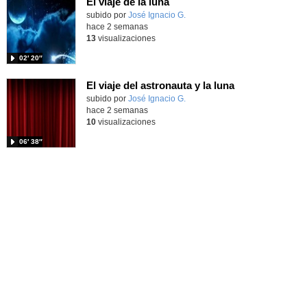
El viaje de la luna
Contenido educativo.
subido por
José Ignacio G.
-
hace 2 semanas
13
visualizaciones
02′ 20″
El viaje del astronauta y la luna
Contenido educativo.
subido por
José Ignacio G.
-
hace 2 semanas
10
visualizaciones
06′ 38″