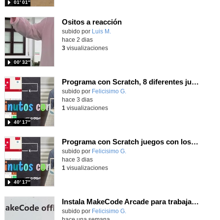
01′ 01″
Ositos a reacción
Contenido educativo.
subido por
Luis M.
-
hace 2 dias
3
visualizaciones
00′ 32″
Programa con Scratch, 8 diferentes juegos para vivir la emoción de los partidos de España en el mundial 2026
Contenido educativo.
subido por
Felicisimo G.
-
hace 3 dias
1
visualizaciones
40′ 17″
Programa con Scratch juegos con los partidos del mundial 2026 ganados por España
Contenido educativo.
subido por
Felicisimo G.
-
hace 3 dias
1
visualizaciones
40′ 17″
Instala MakeCode Arcade para trabajar offline en tu tablet, ordenador, Chromebook
Contenido educativo.
subido por
Felicisimo G.
-
hace una semana