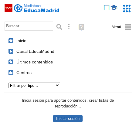
Mediateca de EducaMadrid
Saltar navegación
Servic
Educa
Palabra o frase:
Búsqueda avanzada
Ayuda
(en
ventana
Inicio
nueva)
Canal EducaMadrid
Últimos contenidos
Centros
Tipo de contenido:
Inicia sesión para aportar contenidos, crear listas de
reproducción...
Iniciar sesión