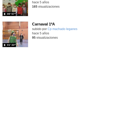
hace 5 años
165
visualizaciones
00′ 57″
Carnaval 1ºA
subido por
Cp machado leganes
-
hace 5 años
95
visualizaciones
01′ 33″