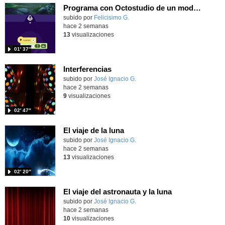
Programa con Octostudio de un modo sencillo, offline y gratuito
Contenido educativo.
subido por
Felicisimo G.
-
hace 2 semanas
13
visualizaciones
01′ 37″
Interferencias
Contenido educativo.
subido por
José Ignacio G.
-
hace 2 semanas
9
visualizaciones
02′ 47″
El viaje de la luna
Contenido educativo.
subido por
José Ignacio G.
-
hace 2 semanas
13
visualizaciones
02′ 20″
El viaje del astronauta y la luna
Contenido educativo.
subido por
José Ignacio G.
-
hace 2 semanas
10
visualizaciones