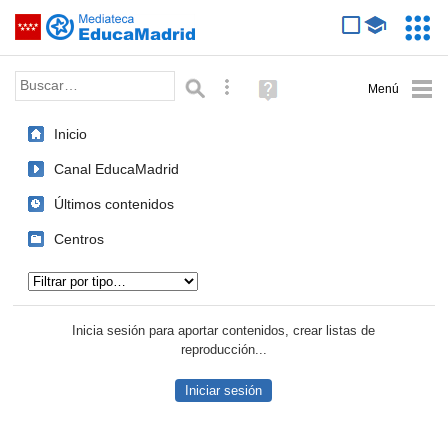
Mediateca de EducaMadrid
Saltar navegación
Servic
Educa
Palabra o frase:
Búsqueda avanzada
Ayuda
(en
ventana
Inicio
nueva)
Canal EducaMadrid
Últimos contenidos
Centros
Tipo de contenido:
Inicia sesión para aportar contenidos, crear listas de
reproducción...
Iniciar sesión