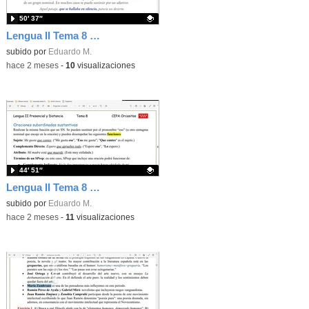
50′ 37″
Lengua II Tema 8 Clase 80 20260531 - Oraciones subordinadas adjetivas o de relativo
Contenido educativo.
subido por
Eduardo M.
-
hace 2 meses
-
10
visualizaciones
44′ 51″
Lengua II Tema 8 Clase 79 20260520 - Oraciones subordinadas sustantivas
Contenido educativo.
subido por
Eduardo M.
-
hace 2 meses
-
11
visualizaciones