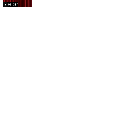
06′ 38″