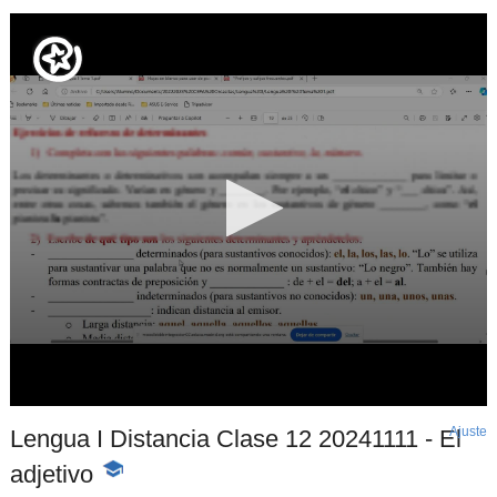
Ajuste
d
Lengua I Distancia Clase 12 20241111 - El
p
adjetivo
-
Contenido