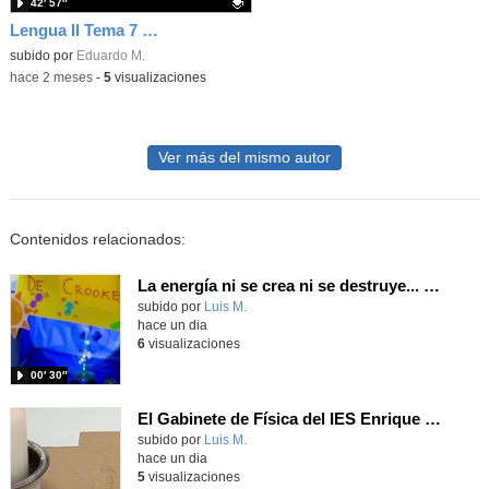
42′ 57″
Lengua II Tema 7 Clase 74 20260519 - Figuras retóricas y Juan Ramón Jiménez
Contenido educativo.
subido por
Eduardo M.
-
hace 2 meses
-
5
visualizaciones
Ver más del mismo autor
Contenidos relacionados:
La energía ni se crea ni se destruye... ¡se experimenta! El Tierno en la Feria Madrid es Ciencia 2026
Contenido educativo.
subido por
Luis M.
-
hace un dia
6
visualizaciones
00′ 30″
El Gabinete de Física del IES Enrique Tierno Galván de Parla (Curso 25-26)
Contenido educativo.
subido por
Luis M.
-
hace un dia
5
visualizaciones