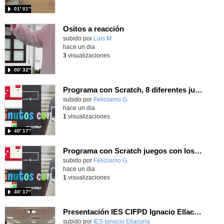
01′ 01″
Ositos a reacción
Contenido educativo.
subido por
Luis M.
-
hace un dia
3
visualizaciones
00′ 32″
Programa con Scratch, 8 diferentes juegos para vivir la emoción de los partidos de España en el mundial 2026
Contenido educativo.
subido por
Felicisimo G.
-
hace un dia
1
visualizaciones
40′ 17″
Programa con Scratch juegos con los partidos del mundial 2026 ganados por España
Contenido educativo.
subido por
Felicisimo G.
-
hace un dia
1
visualizaciones
40′ 17″
Presentación IES CIFPD Ignacio Ellacuría
Contenido educativo.
subido por
IES Ignacio Ellacuria
-