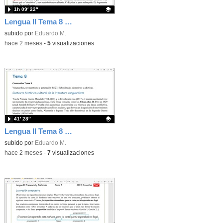
1h 09′ 22″
Lengua II Tema 8 Clase 78 20260520 - Generación del 27
Contenido educativo.
subido por
Eduardo M.
-
hace 2 meses
-
5
visualizaciones
41′ 28″
Lengua II Tema 8 Clase 77 20260520 - Vanguardias y generación del 14
Contenido educativo.
subido por
Eduardo M.
-
hace 2 meses
-
7
visualizaciones