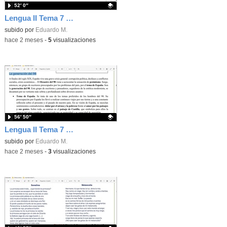
52′ 0″
Lengua II Tema 7 Clase 76 20260520 - Oraciones compuestas: tipos
Contenido educativo.
subido por
Eduardo M.
-
hace 2 meses
-
5
visualizaciones
56′ 50″
Lengua II Tema 7 Clase 75 20260519 - Generación del 98 (I)
Contenido educativo.
subido por
Eduardo M.
-
hace 2 meses
-
3
visualizaciones