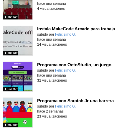
hace una semana
4
visualizaciones
02′ 52″
Instala MakeCode Arcade para trabajar offline en tu tablet, ordenador, Chromebook
Contenido educativo.
subido por
Felicisimo G.
-
hace una semana
14
visualizaciones
00′ 59″
Programa con OctoStudio, un juego de disparos contra Zombies con un cargador basado en el House of the dead
Contenido educativo.
subido por
Felicisimo G.
-
hace una semana
31
visualizaciones
13′ 07″
Programa con Scratch Jr una barrera que se desplaza para dar sensación de movimiento
Contenido educativo.
subido por
Felicisimo G.
-
hace 2 semanas
23
visualizaciones
06′ 50″