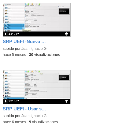
41′ 37″
SRP UEFI -Nueva version del particionador para instalar SRP
Contenido educativo.
subido por
Juan Ignacio G.
-
hace 5 meses
-
30
visualizaciones
22′ 30″
SRP UEFI - Usar solo la particion SRP (sin partición SRPBACKUP)
Contenido educativo.
subido por
Juan Ignacio G.
-
hace 6 meses
-
9
visualizaciones