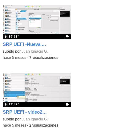
35′ 38″
SRP UEFI -Nueva versión del particionador para equipos de un aula y para luego instalar SRP
Contenido educativo.
subido por
Juan Ignacio G.
-
hace 5 meses
-
7
visualizaciones
12′ 47″
SRP UEFI - video2-Nueva version del particionador para instalar SRP
Contenido educativo.
subido por
Juan Ignacio G.
-
hace 5 meses
-
2
visualizaciones