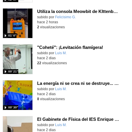
Utiliza la consola Meowbit de KIttenbot para jugar con tus programas MakeCode Arcade
Contenido educativo.
subido por
Felicisimo G.
-
hace 2 horas
2
visualizaciones
01′ 0″
"Coheté": ¡Levitación flamígera!
Contenido educativo.
subido por
Luis M.
-
hace 2 dias
22
visualizaciones
00′ 21″
La energía ni se crea ni se destruye... ¡se experimenta! El Tierno en la Feria Madrid es Ciencia 2026
Contenido educativo.
subido por
Luis M.
-
hace 2 dias
8
visualizaciones
00′ 30″
El Gabinete de Física del IES Enrique Tierno Galván de Parla (Curso 25-26)
Contenido educativo.
subido por
Luis M.
-
hace 2 dias