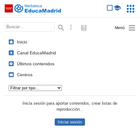
Mediateca de EducaMadrid
Saltar navegación
Servic
Educa
Palabra o frase:
Búsqueda avanzada
Ayuda
(en
ventana
Inicio
nueva)
Canal EducaMadrid
Últimos contenidos
Centros
Tipo de contenido:
Inicia sesión para aportar contenidos, crear listas de
reproducción...
Iniciar sesión