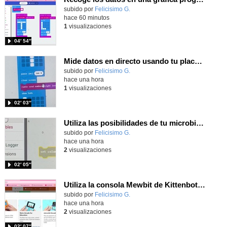
Contenido educativo.
subido por
Felicisimo G.
-
hace 60 minutos
1
visualizaciones
04′ 54″
Mide datos en directo usando tu placa microbit y programando con MakeCode dos placas conectadas por radio
Contenido educativo.
subido por
Felicisimo G.
-
hace una hora
1
visualizaciones
02′ 03″
Utiliza las posibilidades de tu microbit programando com MakeCode para medir temperatura y nivel de luz con Datalogger
Contenido educativo.
subido por
Felicisimo G.
-
hace una hora
2
visualizaciones
02′ 05″
Utiliza la consola Mewbit de Kittenbot para llevar tus juegos arcade de MakeCode a tu mano
Contenido educativo.
subido por
Felicisimo G.
-
hace una hora
2
visualizaciones
02′ 07″