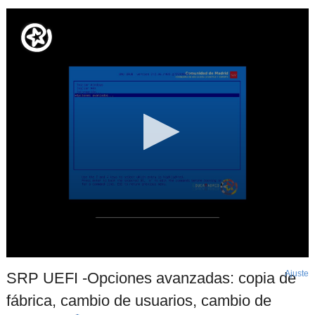
Ajuste
d
SRP UEFI -Opciones avanzadas: copia de
p
fábrica, cambio de usuarios, cambio de