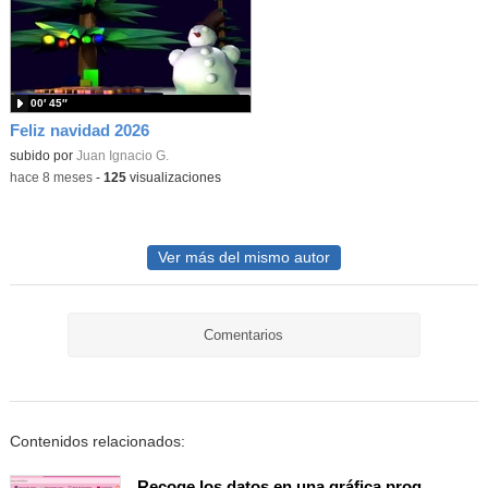
00′ 45″
Feliz navidad 2026
subido por
Juan Ignacio G.
-
hace 8 meses
-
125
visualizaciones
Ver más del mismo autor
Comentarios
Contenidos relacionados:
Recoge los datos en una gráfica programando tu placa microbit con MakeCode y conoce la Tª y nivel de luz en este eclipse