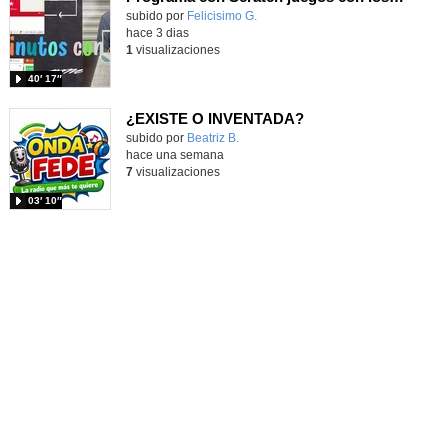
Contenido educativo.
subido por
Felicisimo G.
-
hace 3 dias
1
visualizaciones
40′ 17″
¿EXISTE O INVENTADA?
Contenido educativo.
subido por
Beatriz B.
-
hace una semana
7
visualizaciones
03′ 10″