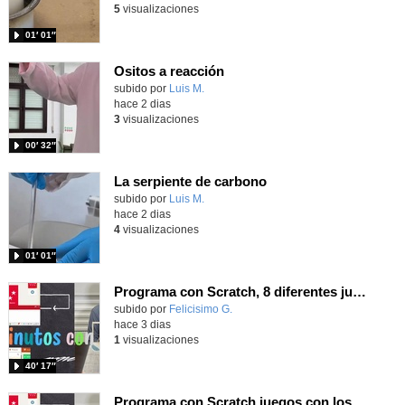
5
visualizaciones
01′ 01″
Ositos a reacción
Contenido educativo.
subido por
Luis M.
-
hace 2 dias
3
visualizaciones
00′ 32″
La serpiente de carbono
Contenido educativo.
subido por
Luis M.
-
hace 2 dias
4
visualizaciones
01′ 01″
Programa con Scratch, 8 diferentes juegos para vivir la emoción de los partidos de España en el mundial 2026
Contenido educativo.
subido por
Felicisimo G.
-
hace 3 dias
1
visualizaciones
40′ 17″
Programa con Scratch juegos con los partidos del mundial 2026 ganados por España