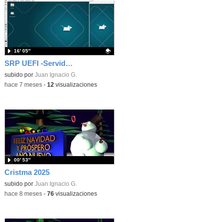
16′ 05″
SRP UEFI -Servidor NFS para actualizar un SO por clonado.
Contenido educativo.
subido por
Juan Ignacio G.
-
hace 7 meses
-
12
visualizaciones
00′ 53″
Cristma 2025
subido por
Juan Ignacio G.
-
hace 8 meses
-
76
visualizaciones