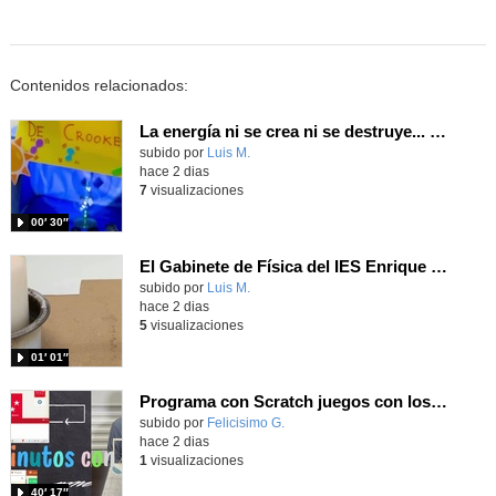
Contenidos relacionados:
La energía ni se crea ni se destruye... ¡se experimenta! El Tierno en la Feria Madrid es Ciencia 2026
Contenido educativo.
subido por
Luis M.
-
hace 2 dias
7
visualizaciones
00′ 30″
El Gabinete de Física del IES Enrique Tierno Galván de Parla (Curso 25-26)
Contenido educativo.
subido por
Luis M.
-
hace 2 dias
5
visualizaciones
01′ 01″
Programa con Scratch juegos con los partidos del mundial 2026 ganados por España
Contenido educativo.
subido por
Felicisimo G.
-
hace 2 dias
1
visualizaciones
40′ 17″