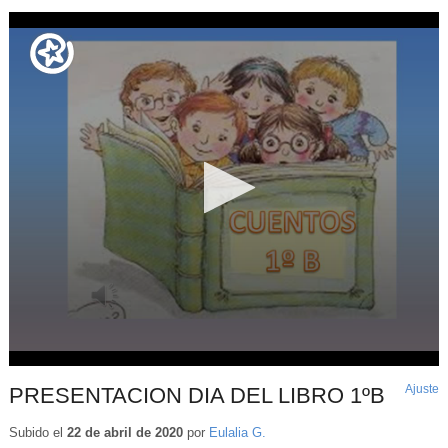
Ajuste
d
PRESENTACION DIA DEL LIBRO 1ºB
p
Subido el
22 de abril de 2020
por
Eulalia G.