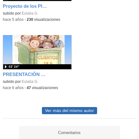
Proyecto de los Planetas y Sistema Solar
Contenido educativo.
subido por
Eulalia G.
-
hace 5 años
-
230
visualizaciones
02′ 24″
PRESENTACIÓN DIA DEL LIBRO 1º A
subido por
Eulalia G.
-
hace 6 años
-
47
visualizaciones
Ver más del mismo autor
Comentarios