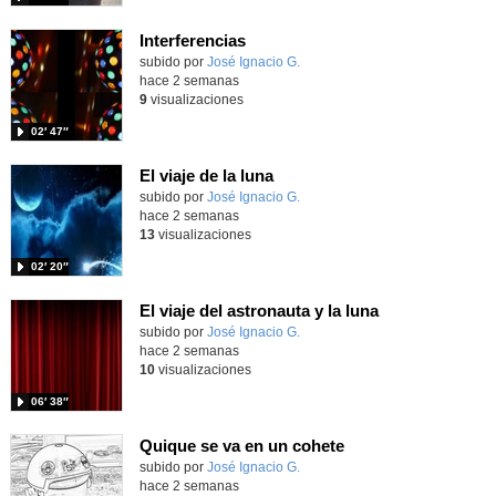
Interferencias
Contenido educativo.
subido por
José Ignacio G.
-
hace 2 semanas
9
visualizaciones
02′ 47″
El viaje de la luna
Contenido educativo.
subido por
José Ignacio G.
-
hace 2 semanas
13
visualizaciones
02′ 20″
El viaje del astronauta y la luna
Contenido educativo.
subido por
José Ignacio G.
-
hace 2 semanas
10
visualizaciones
06′ 38″
Quique se va en un cohete
Contenido educativo.
subido por
José Ignacio G.
-
hace 2 semanas