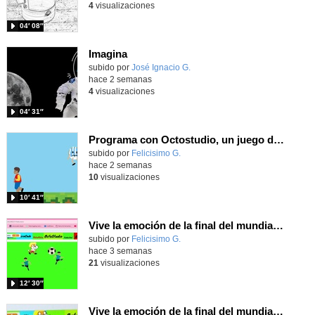
4
visualizaciones
04′ 08″
Imagina
Contenido educativo.
subido por
José Ignacio G.
-
hace 2 semanas
4
visualizaciones
04′ 31″
Programa con Octostudio, un juego de 4 personajes ganando la copa del mundo saltando y esquivando rivales.
Contenido educativo.
subido por
Felicisimo G.
-
hace 2 semanas
10
visualizaciones
10′ 41″
Vive la emoción de la final del mundial programando con Scratch, un juego de toques y esquivar contrarios
Contenido educativo.
subido por
Felicisimo G.
-
hace 3 semanas
21
visualizaciones
12′ 30″
Vive la emoción de la final del mundial 2026, programando con Scratch un juego de toques.