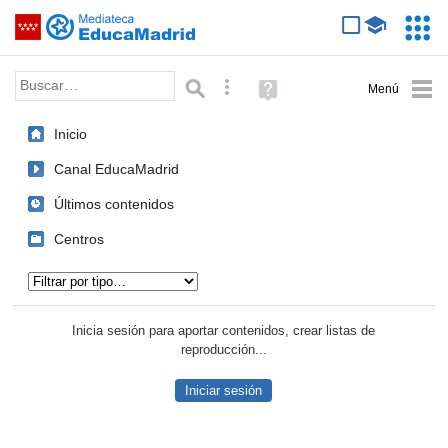
Mediateca de EducaMadrid
Saltar navegación
Servic
Educa
Palabra o frase:
Búsqueda avanzada
Ayuda
(en
ventana
Inicio
nueva)
Canal EducaMadrid
Últimos contenidos
Centros
Tipo de contenido:
Inicia sesión para aportar contenidos, crear listas de
reproducción...
Iniciar sesión