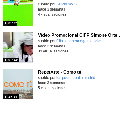
Contenido educativo.
subido por
Felicisimo G.
-
hace 3 semanas
4
visualizaciones
01′ 0″
Vídeo Promocional CIFP Simone Ortega
Contenido educativo.
subido por
Cifp simoneortega mostoles
-
hace 3 semanas
31
visualizaciones
01′ 44″
RepetArte - Como tú
subido por
ies puertabonita madrid
-
hace 3 semanas
5
visualizaciones
19′ 19″