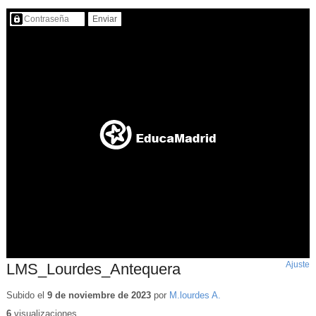
Contenido protegido…
Ajuste
d
LMS_Lourdes_Antequera
p
Subido el
9 de noviembre de 2023
por
M.lourdes A.
6
visualizaciones