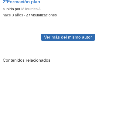
2°Formación plan Digital
Contenido educativo.
subido por
M.lourdes A.
-
hace 3 años
-
27
visualizaciones
Ver más del mismo autor
Contenidos relacionados: