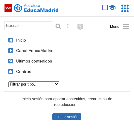
Mediateca de EducaMadrid
Saltar navegación
Servic
Educa
Palabra o frase:
Búsqueda avanzada
Ayuda
(en
ventana
Inicio
nueva)
Canal EducaMadrid
Últimos contenidos
Centros
Tipo de contenido:
Inicia sesión para aportar contenidos, crear listas de
reproducción...
Iniciar sesión