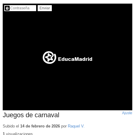
Contenido protegido…
Ajuste
d
Juegos de carnaval
p
Subido el
14 de febrero de 2026
por
Raquel V.
1
visualizaciones