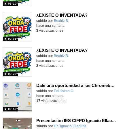
03′ 10″
¿EXISTE O INVENTADA?
Contenido educativo.
subido por
Beatriz B.
-
hace una semana
3
visualizaciones
02′ 01″
¿EXISTE O INVENTADA?
Contenido educativo.
subido por
Beatriz B.
-
hace una semana
2
visualizaciones
03′ 23″
Dale una oportunidad a los Chromebooks y utiliza un proyector para realizar talleres si no tienes pantallas táctiles
Contenido educativo.
subido por
Felicisimo G.
-
hace una semana
17
visualizaciones
00′ 59″
Presentación IES CIFPD Ignacio Ellacuría
Contenido educativo.
subido por
IES Ignacio Ellacuria
-