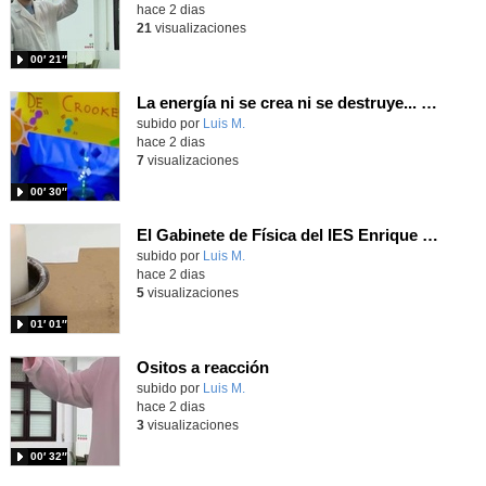
hace 2 dias
21
visualizaciones
00′ 21″
La energía ni se crea ni se destruye... ¡se experimenta! El Tierno en la Feria Madrid es Ciencia 2026
Contenido educativo.
subido por
Luis M.
-
hace 2 dias
7
visualizaciones
00′ 30″
El Gabinete de Física del IES Enrique Tierno Galván de Parla (Curso 25-26)
Contenido educativo.
subido por
Luis M.
-
hace 2 dias
5
visualizaciones
01′ 01″
Ositos a reacción
Contenido educativo.
subido por
Luis M.
-
hace 2 dias
3
visualizaciones
00′ 32″