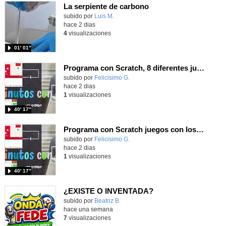
La serpiente de carbono
Contenido educativo.
subido por
Luis M.
-
hace 2 dias
4
visualizaciones
01′ 01″
Programa con Scratch, 8 diferentes juegos para vivir la emoción de los partidos de España en el mundial 2026
Contenido educativo.
subido por
Felicisimo G.
-
hace 2 dias
1
visualizaciones
40′ 17″
Programa con Scratch juegos con los partidos del mundial 2026 ganados por España
Contenido educativo.
subido por
Felicisimo G.
-
hace 2 dias
1
visualizaciones
40′ 17″
¿EXISTE O INVENTADA?
Contenido educativo.
subido por
Beatriz B.
-
hace una semana
7
visualizaciones