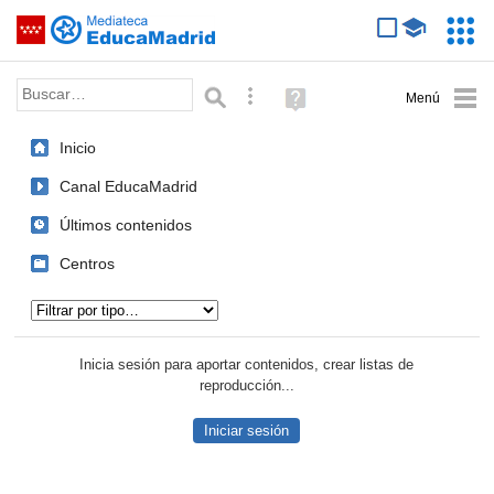
Mediateca de EducaMadrid
Saltar navegación
Servic
Educa
Palabra o frase:
Búsqueda avanzada
Ayuda
(en
ventana
Inicio
nueva)
Canal EducaMadrid
Últimos contenidos
Centros
Tipo de contenido:
Inicia sesión para aportar contenidos, crear listas de
reproducción...
Iniciar sesión