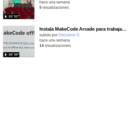
hace una semana
5
visualizaciones
02′ 52″
Instala MakeCode Arcade para trabajar offline en tu tablet, ordenador, Chromebook
Contenido educativo.
subido por
Felicisimo G.
-
hace una semana
14
visualizaciones
00′ 59″