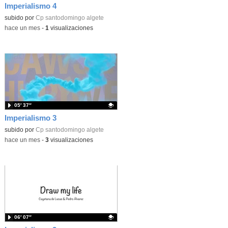
Imperialismo 4
Contenido educativo.
subido por
Cp santodomingo algete
-
hace un mes
-
1
visualizaciones
05′ 37″
Imperialismo 3
Contenido educativo.
subido por
Cp santodomingo algete
-
hace un mes
-
3
visualizaciones
06′ 07″