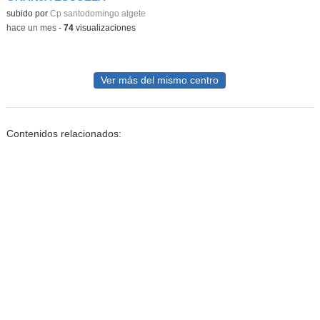
subido por
Cp santodomingo algete
-
hace un mes
-
74
visualizaciones
Ver más del mismo centro
Contenidos relacionados: