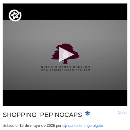
Ajuste
d
SHOPPING_PEPINOCAPS
-
p
Contenido
educativo
Subido el
15 de mayo de 2026
por
Cp santodomingo algete