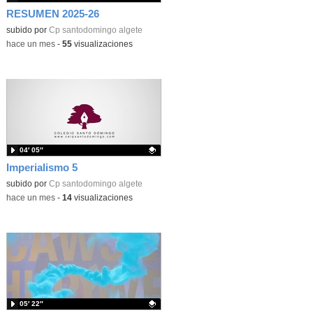
RESUMEN 2025-26
subido por
Cp santodomingo algete
-
hace un mes
-
55
visualizaciones
04′ 05″
Imperialismo 5
Contenido educativo.
subido por
Cp santodomingo algete
-
hace un mes
-
14
visualizaciones
05′ 22″