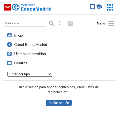
Mediateca de EducaMadrid
Saltar navegación
Servic
Educa
Palabra o frase:
Búsqueda avanzada
Ayuda
(en
ventana
Inicio
nueva)
Canal EducaMadrid
Últimos contenidos
Centros
Tipo de contenido:
Inicia sesión para aportar contenidos, crear listas de
reproducción...
Iniciar sesión