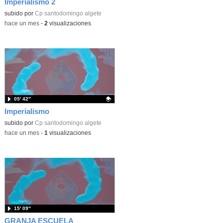
Imperialismo 2
Contenido educativo.
subido por
Cp santodomingo algete
-
hace un mes
-
2
visualizaciones
05′ 42″
Imperialismo
Contenido educativo.
subido por
Cp santodomingo algete
-
hace un mes
-
1
visualizaciones
15′ 09″
GRANJA ESCUELA