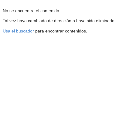
Reproductor de la Mediateca
No se encuentra el contenido…
Tal vez haya cambiado de dirección o haya sido eliminado.
Usa el buscador
para encontrar contenidos.