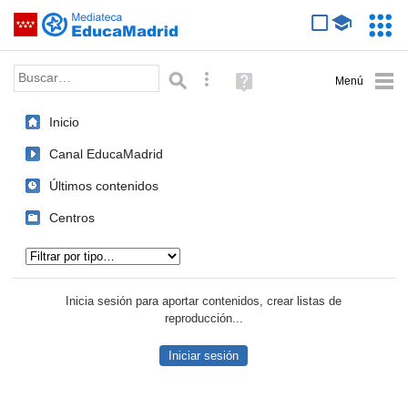
Mediateca de EducaMadrid
Saltar navegación
Servic
Educa
Palabra o frase:
Búsqueda avanzada
Ayuda
(en
ventana
Inicio
nueva)
Canal EducaMadrid
Últimos contenidos
Centros
Tipo de contenido:
Inicia sesión para aportar contenidos, crear listas de
reproducción...
Iniciar sesión