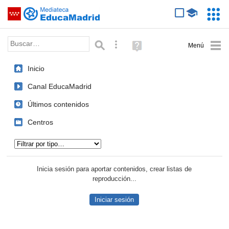
Mediateca de EducaMadrid
Saltar navegación
Servic
Educa
Palabra o frase:
Búsqueda avanzada
Ayuda
(en
ventana
Inicio
nueva)
Canal EducaMadrid
Últimos contenidos
Centros
Tipo de contenido:
Inicia sesión para aportar contenidos, crear listas de
reproducción...
Iniciar sesión