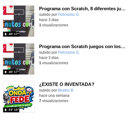
Programa con Scratch, 8 diferentes juegos para vivir la emoción de los partidos de España en el mundial 2026
Contenido educativo.
subido por
Felicisimo G.
-
hace 3 dias
1
visualizaciones
40′ 17″
Programa con Scratch juegos con los partidos del mundial 2026 ganados por España
Contenido educativo.
subido por
Felicisimo G.
-
hace 3 dias
1
visualizaciones
40′ 17″
¿EXISTE O INVENTADA?
Contenido educativo.
subido por
Beatriz B.
-
hace una semana
7
visualizaciones
03′ 10″