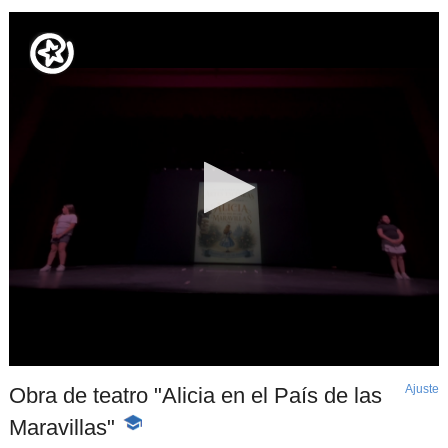
Ajuste
d
Obra de teatro "Alicia en el País de las
p
Maravillas"
-
Contenido