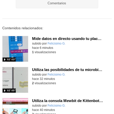
Comentarios
Contenidos relacionados:
Mide datos en directo usando tu placa microbit y programando con MakeCode dos placas conectadas por radio
Contenido educativo.
subido por
Felicisimo G.
-
hace 6 minutos
1
visualizaciones
02′ 03″
Utiliza las posibilidades de tu microbit programando com MakeCode para medir temperatura y nivel de luz con Datalogger
Contenido educativo.
subido por
Felicisimo G.
-
hace 32 minutos
2
visualizaciones
02′ 05″
Utiliza la consola Mewbit de Kittenbot para llevar tus juegos arcade de MakeCode a tu mano
Contenido educativo.
subido por
Felicisimo G.
-
hace 40 minutos