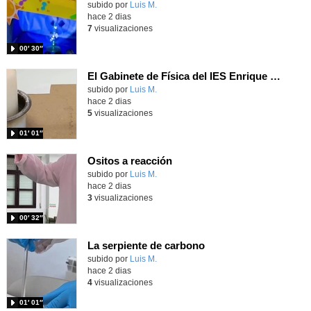
Contenido educativo.
subido por
Luis M.
-
hace 2 dias
7
visualizaciones
00′ 30″
El Gabinete de Física del IES Enrique Tierno Galván de Parla (Curso 25-26)
Contenido educativo.
subido por
Luis M.
-
hace 2 dias
5
visualizaciones
01′ 01″
Ositos a reacción
Contenido educativo.
subido por
Luis M.
-
hace 2 dias
3
visualizaciones
00′ 32″
La serpiente de carbono
Contenido educativo.
subido por
Luis M.
-
hace 2 dias
4
visualizaciones
01′ 01″