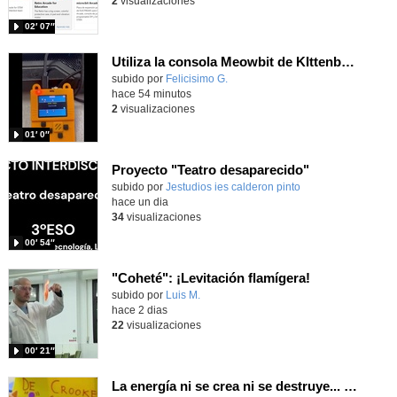
2
visualizaciones
02′ 07″
Utiliza la consola Meowbit de KIttenbot para jugar con tus programas MakeCode Arcade
Contenido educativo.
subido por
Felicisimo G.
-
hace 54 minutos
2
visualizaciones
01′ 0″
Proyecto "Teatro desaparecido"
Contenido educativo.
subido por
Jestudios ies calderon pinto
-
hace un dia
34
visualizaciones
00′ 54″
"Coheté": ¡Levitación flamígera!
Contenido educativo.
subido por
Luis M.
-
hace 2 dias
22
visualizaciones
00′ 21″
La energía ni se crea ni se destruye... ¡se experimenta! El Tierno en la Feria Madrid es Ciencia 2026