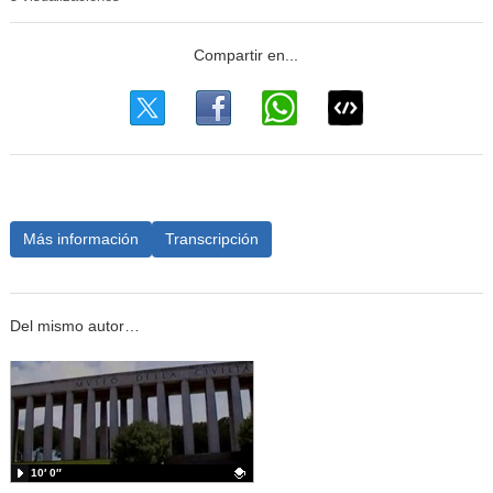
Más información
Transcripción
Del mismo autor…
10′ 0″