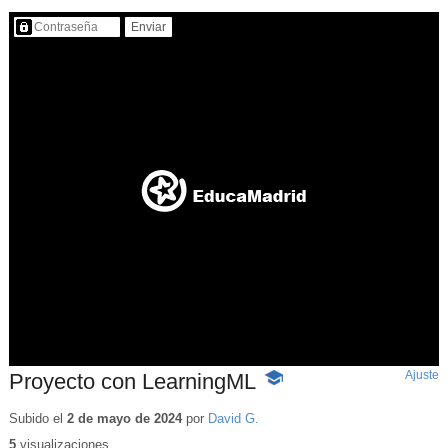
Contenido protegido…
Ajuste
d
Proyecto con LearningML
-
p
Contenido
educativo
Subido el
2 de mayo de 2024
por
David G.
5
visualizaciones