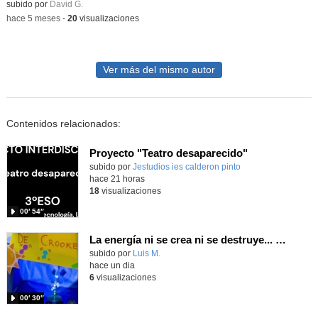
Contenido educativo.
subido por
David G.
-
hace 5 meses
-
20
visualizaciones
Ver más del mismo autor
Contenidos relacionados:
Proyecto "Teatro desaparecido"
Contenido educativo.
subido por
Jestudios ies calderon pinto
-
hace 21 horas
18
visualizaciones
00′ 54″
La energía ni se crea ni se destruye... ¡se experimenta! El Tierno en la Feria Madrid es Ciencia 2026
Contenido educativo.
subido por
Luis M.
-
hace un dia
6
visualizaciones
00′ 30″