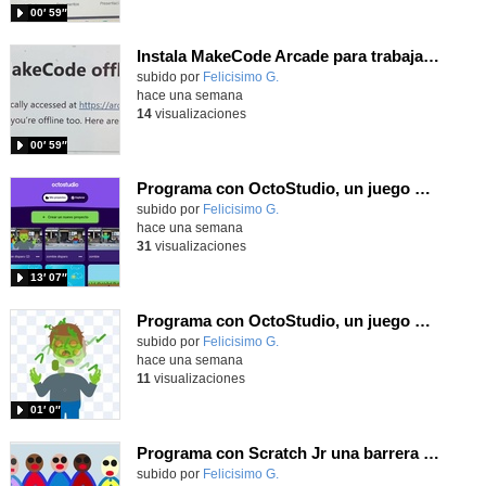
00′ 59″
Instala MakeCode Arcade para trabajar offline en tu tablet, ordenador, Chromebook
Contenido educativo.
subido por
Felicisimo G.
-
hace una semana
14
visualizaciones
00′ 59″
Programa con OctoStudio, un juego de disparos contra Zombies con un cargador basado en el House of the dead
Contenido educativo.
subido por
Felicisimo G.
-
hace una semana
31
visualizaciones
13′ 07″
Programa con OctoStudio, un juego homenajeando al House of the dead con Zombies
Contenido educativo.
subido por
Felicisimo G.
-
hace una semana
11
visualizaciones
01′ 0″
Programa con Scratch Jr una barrera que se desplaza para dar sensación de movimiento
Contenido educativo.
subido por
Felicisimo G.
-