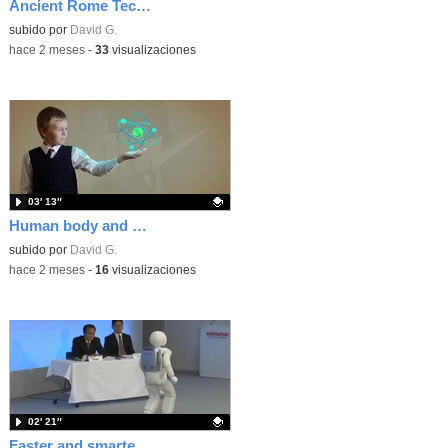
Ancient Rome Technology
Contenido educativo.
subido por
David G.
-
hace 2 meses
-
33
visualizaciones
03′ 13″
Human body and electricty
Contenido educativo.
subido por
David G.
-
hace 2 meses
-
16
visualizaciones
02′ 21″
Faster and smarter robots