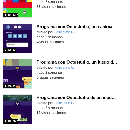
hace 2 semanas
23
visualizaciones
06′ 50″
Programa con Octostudio, una animación utilizando la cámara para una foto y audio y texto para comunicar.
Contenido educativo.
subido por
Felicisimo G.
-
hace 2 semanas
4
visualizaciones
01′ 0″
Programa con Octostudio, un juego de Educación Víal cruzando un paso de cebra.
Contenido educativo.
subido por
Felicisimo G.
-
hace 2 semanas
5
visualizaciones
01′ 0″
Programa con Octostudio de un modo sencillo, offline y gratuito
Contenido educativo.
subido por
Felicisimo G.
-
hace 2 semanas
13
visualizaciones
01′ 37″