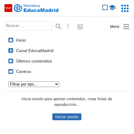
Mediateca de EducaMadrid
Saltar navegación
Servic
Educa
Palabra o frase:
Búsqueda avanzada
Ayuda
(en
ventana
Inicio
nueva)
Canal EducaMadrid
Últimos contenidos
Centros
Tipo de contenido:
Inicia sesión para aportar contenidos, crear listas de
reproducción...
Iniciar sesión