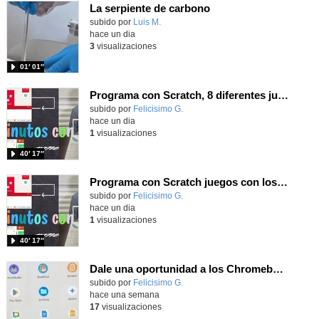
La serpiente de carbono
Contenido educativo.
subido por
Luis M.
-
hace un dia
3
visualizaciones
01′ 01″
Programa con Scratch, 8 diferentes juegos para vivir la emoción de los partidos de España en el mundial 2026
Contenido educativo.
subido por
Felicisimo G.
-
hace un dia
1
visualizaciones
40′ 17″
Programa con Scratch juegos con los partidos del mundial 2026 ganados por España
Contenido educativo.
subido por
Felicisimo G.
-
hace un dia
1
visualizaciones
40′ 17″
Dale una oportunidad a los Chromebooks y utiliza un proyector para realizar talleres si no tienes pantallas táctiles
Contenido educativo.
subido por
Felicisimo G.
-
hace una semana
17
visualizaciones