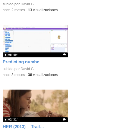
Contenido educativo.
subido por
David G.
-
hace 2 meses
-
13
visualizaciones
08′ 40″
Predicting numbers with Machine Learning for Kids
Contenido educativo.
subido por
David G.
-
hace 3 meses
-
38
visualizaciones
02′ 31″
HER (2013) -- Trailer (eng)