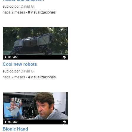
Contenido educativo.
subido por
David G.
-
hace 2 meses
-
8
visualizaciones
01′ 45″
Cool new robots
Contenido educativo.
subido por
David G.
-
hace 2 meses
-
4
visualizaciones
01′ 34″
Bionic Hand