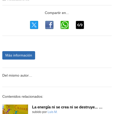
Más información
Del mismo autor…
Contenidos relacionados:
La energía ni se crea ni se destruye... ¡se experimenta! El Tierno en la Feria Madrid es Ciencia 2026
Contenido educativo.
subido por
Luis M.
-