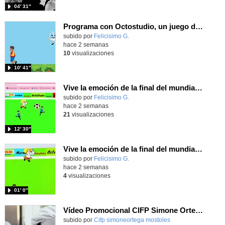
04′ 31″
Programa con Octostudio, un juego de 4 personajes ganando la copa del mundo saltando y esquivando rivales.
Contenido educativo.
subido por
Felicisimo G.
-
hace 2 semanas
10
visualizaciones
10′ 41″
Vive la emoción de la final del mundial programando con Scratch, un juego de toques y esquivar contrarios
Contenido educativo.
subido por
Felicisimo G.
-
hace 2 semanas
21
visualizaciones
12′ 30″
Vive la emoción de la final del mundial 2026, programando con Scratch un juego de toques.
Contenido educativo.
subido por
Felicisimo G.
-
hace 2 semanas
4
visualizaciones
01′ 0″
Vídeo Promocional CIFP Simone Ortega
Contenido educativo.
subido por
Cifp simoneortega mostoles
-