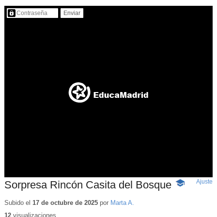
Contenido protegido…
Ajuste
d
Sorpresa Rincón Casita del Bosque
-
p
Contenido
educativo
Subido el
17 de octubre de 2025
por
Marta A.
12
visualizaciones