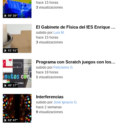
hace 15 horas
3
visualizaciones
00′ 30″
El Gabinete de Física del IES Enrique Tierno Galván de Parla (Curso 25-26)
Contenido educativo.
subido por
Luis M.
-
hace 15 horas
3
visualizaciones
01′ 01″
Programa con Scratch juegos con los partidos del mundial 2026 ganados por España
Contenido educativo.
subido por
Felicisimo G.
-
hace 19 horas
1
visualizaciones
40′ 17″
Interferencias
Contenido educativo.
subido por
José Ignacio G.
-
hace 2 semanas
9
visualizaciones
02′ 47″