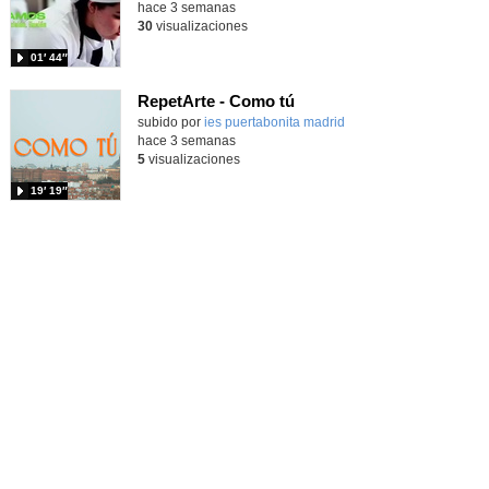
hace 3 semanas
30
visualizaciones
01′ 44″
RepetArte - Como tú
subido por
ies puertabonita madrid
-
hace 3 semanas
5
visualizaciones
19′ 19″