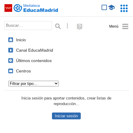
Mediateca de EducaMadrid
Saltar navegación
Servic
Educa
Palabra o frase:
Búsqueda avanzada
Ayuda
(en
ventana
Inicio
nueva)
Canal EducaMadrid
Últimos contenidos
Centros
Tipo de contenido:
Inicia sesión para aportar contenidos, crear listas de
reproducción...
Iniciar sesión