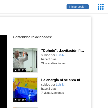
Servic
Iniciar sesión
Educa
Contenidos relacionados:
"Coheté": ¡Levitación flamígera!
Contenido educativo.
subido por
Luis M.
-
hace 2 dias
22
visualizaciones
00′ 21″
La energía ni se crea ni se destruye... ¡se experimenta! El Tierno en la Feria Madrid es Ciencia 2026
Contenido educativo.
subido por
Luis M.
-
hace 2 dias
7
visualizaciones
00′ 30″