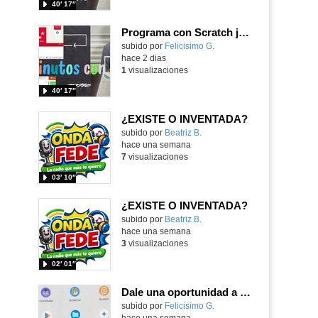
40′ 17″
Programa con Scratch juegos con los partidos del mundial 2026 ganados por España
Contenido educativo.
subido por
Felicisimo G.
-
hace 2 dias
1
visualizaciones
40′ 17″
¿EXISTE O INVENTADA?
Contenido educativo.
subido por
Beatriz B.
-
hace una semana
7
visualizaciones
03′ 10″
¿EXISTE O INVENTADA?
Contenido educativo.
subido por
Beatriz B.
-
hace una semana
3
visualizaciones
02′ 01″
Dale una oportunidad a los Chromebooks y utiliza un proyector para realizar talleres si no tienes pantallas táctiles
Contenido educativo.
subido por
Felicisimo G.
-
hace una semana