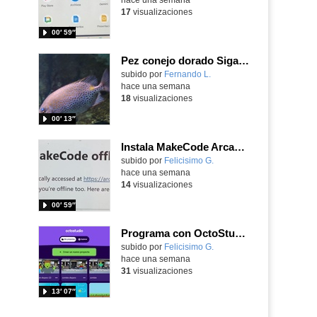
17
visualizaciones
00′ 59″
Pez conejo dorado Siganus guttatus (Bloch, 1786)
Contenido educativo.
subido por
Fernando L.
-
hace una semana
18
visualizaciones
00′ 13″
Instala MakeCode Arcade para trabajar offline en tu tablet, ordenador, Chromebook
Contenido educativo.
subido por
Felicisimo G.
-
hace una semana
14
visualizaciones
00′ 59″
Programa con OctoStudio, un juego de disparos contra Zombies con un cargador basado en el House of the dead
Contenido educativo.
subido por
Felicisimo G.
-
hace una semana
31
visualizaciones
13′ 07″