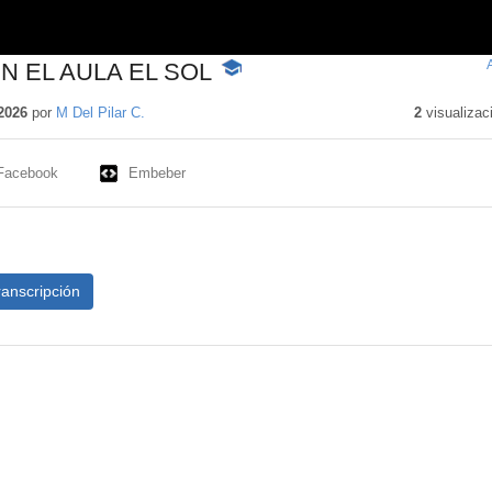
N EL AULA EL SOL
-
Contenido
educativo
2026
por
M Del Pilar C.
2
visualizac
Facebook
Embeber
ranscripción