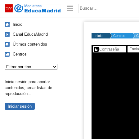
Mediateca de EducaMadrid
Saltar navegación
Palabra o frase:
Inicio
Canal EducaMadrid
Inicio
Centros
C
Últimos contenidos
Contenido protegido…
Centros
Tipo de contenido:
Inicia sesión para aportar
contenidos, crear listas de
reproducción...
Iniciar sesión