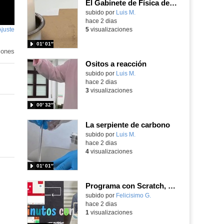
El Gabinete de Física del IES Enrique Tierno Galván de Parla (Curso 25-26)
Contenido educativo.
subido por
Luis M.
-
hace 2 dias
Ajuste
de
5
visualizaciones
pantalla
01′ 01″
iones
Ositos a reacción
Contenido educativo.
subido por
Luis M.
-
hace 2 dias
3
visualizaciones
00′ 32″
La serpiente de carbono
Contenido educativo.
subido por
Luis M.
-
hace 2 dias
4
visualizaciones
01′ 01″
Programa con Scratch, 8 diferentes juegos para vivir la emoción de los partidos de España en el mundial 2026
Contenido educativo.
subido por
Felicisimo G.
-
hace 2 dias
1
visualizaciones