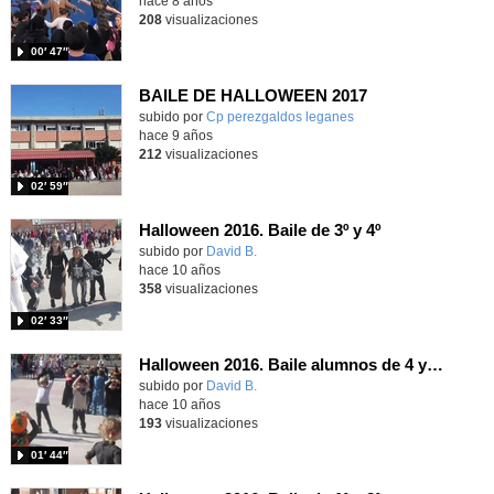
hace 8 años
208
visualizaciones
00′ 47″
BAILE DE HALLOWEEN 2017
subido por
Cp perezgaldos leganes
-
hace 9 años
212
visualizaciones
02′ 59″
Halloween 2016. Baile de 3º y 4º
subido por
David B.
-
hace 10 años
358
visualizaciones
02′ 33″
Halloween 2016. Baile alumnos de 4 y 5 años
subido por
David B.
-
hace 10 años
193
visualizaciones
01′ 44″