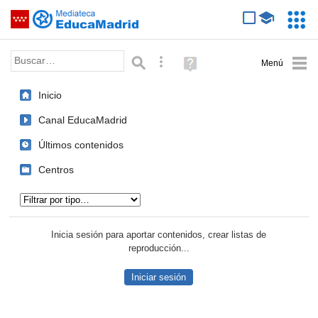
Mediateca de EducaMadrid
Saltar navegación
Servic
Educa
Palabra o frase:
Búsqueda avanzada
Ayuda
(en
ventana
Inicio
nueva)
Canal EducaMadrid
Últimos contenidos
Centros
Tipo de contenido:
Inicia sesión para aportar contenidos, crear listas de
reproducción...
Iniciar sesión