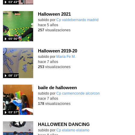
03′ 43″
Halloween 2021
Contenido educativo.
subido por
Cp valdebernardo madrid
-
hace 5 años
257
visualizaciones
05′ 56″
Halloween 2019-20
subido por
Maria Fe M.
-
hace 7 años
253
visualizaciones
08′ 15″
baile de halloween
subido por
Cp carmenconde alcorcon
-
hace 7 años
178
visualizaciones
03′ 37″
HALLOWEEN DANCING
subido por
Cp elalamo elalamo
-