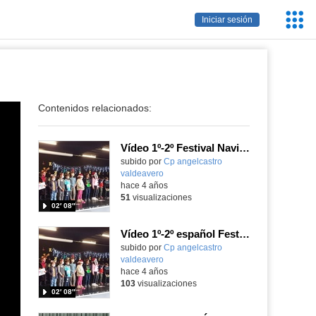
Servic
Iniciar sesión
Educa
Contenidos relacionados:
Vídeo 1º-2º Festival Navidad inglés
Contenido educativo.
subido por
Cp angelcastro
valdeavero
-
hace 4 años
51
visualizaciones
02′ 08″
Vídeo 1º-2º español Festival de Navidad
Contenido educativo.
subido por
Cp angelcastro
valdeavero
-
hace 4 años
103
visualizaciones
02′ 08″