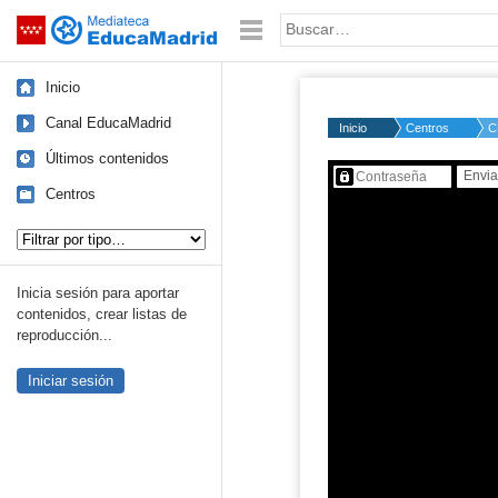
Mediateca de EducaMadrid
Saltar navegación
Palabra o frase:
Inicio
Canal EducaMadrid
Inicio
Centros
C
Últimos contenidos
Contenido protegido…
Centros
Tipo de contenido:
Inicia sesión para aportar
contenidos, crear listas de
reproducción...
Iniciar sesión