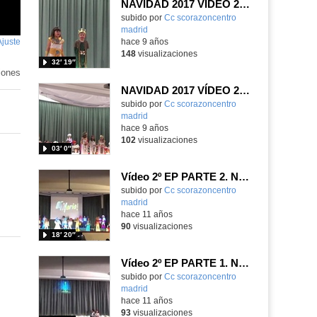
NAVIDAD 2017 VÍDEO 2º EP_2
subido por
Cc scorazoncentro
madrid
-
Ajuste
de
hace 9 años
148
visualizaciones
pantalla
32′ 19″
iones
NAVIDAD 2017 VÍDEO 2º EP_1
subido por
Cc scorazoncentro
madrid
-
hace 9 años
102
visualizaciones
03′ 0″
Vídeo 2º EP PARTE 2. NAVIDAD 2015-2016
subido por
Cc scorazoncentro
madrid
-
hace 11 años
90
visualizaciones
18′ 20″
Vídeo 2º EP PARTE 1. NAVIDAD 2015-2016
subido por
Cc scorazoncentro
madrid
-
hace 11 años
93
visualizaciones