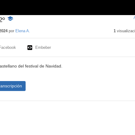
2º
-
Contenido
educativo
2024
por
Elena A.
1
visualizac
Facebook
Embeber
astellano del festival de Navidad.
ranscripción