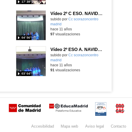
17′ 38″
Vídeo 2º C ESO. NAVIDAD 2015-2016
subido por
Cc scorazoncentro
madrid
-
hace 11 años
97
visualizaciones
04′ 56″
Vídeo 2º ESO A. NAVIDAD 2015-2016
subido por
Cc scorazoncentro
madrid
-
hace 11 años
91
visualizaciones
03′ 04″
Certificación
Buzón
de
anónimo
Accesibilidad
Mapa
web
Aviso
legal
Contacto