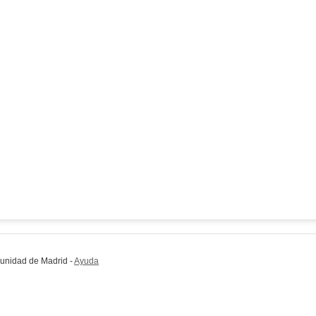
munidad de Madrid
-
Ayuda
(en ventana nueva)