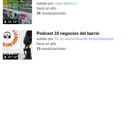
Contenido educativo.
subido por
Luisa Maria C.
-
hace un año
26
visualizaciones
01′ 22″
Podcast 10 negocios del barrio
Contenido educativo.
subido por
Tic cp ramoncarande torrejondeardoz
-
hace un año
15
visualizaciones
07′ 14″