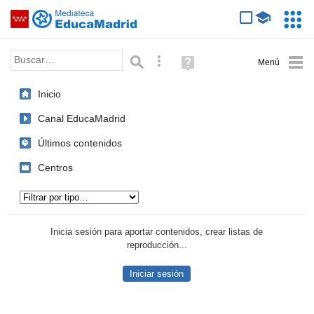
Mediateca de EducaMadrid
Saltar navegación
Servic
Educa
Palabra o frase:
Búsqueda avanzada
Ayuda
(en
ventana
Inicio
nueva)
Canal EducaMadrid
Últimos contenidos
Centros
Tipo de contenido:
Inicia sesión para aportar contenidos, crear listas de
reproducción...
Iniciar sesión