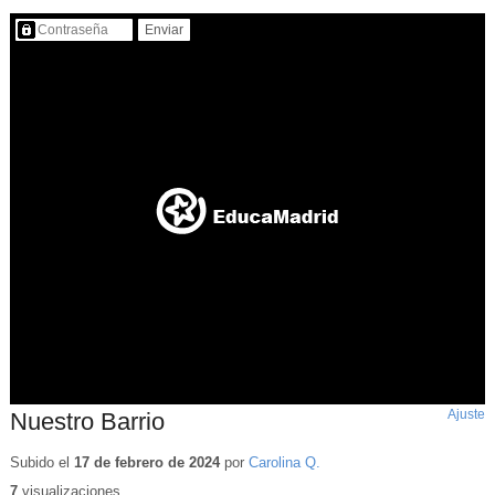
Contenido protegido…
Ajuste
d
Nuestro Barrio
p
Subido el
17 de febrero de 2024
por
Carolina Q.
7
visualizaciones