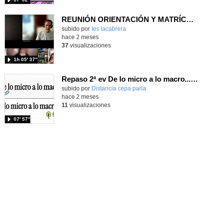
REUNIÓN ORIENTACIÓN Y MATRÍCULA para alumnado de 6º a 1º ESO
Contenido educativo.
subido por
Ies lacabrera
-
hace 2 meses
37
visualizaciones
1h 05′ 37″
Repaso 2ª ev De lo micro a lo macro...Célula, Cuerpo humano y Ecología
Contenido educativo.
subido por
Distancia cepa parla
-
hace 2 meses
11
visualizaciones
07′ 57″