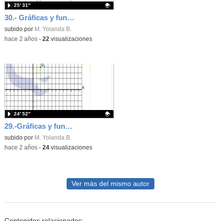
25′ 31″
30.- Gráficas y funciones 2
- Contenido educativo
Contenido educativo.
subido por
M. Yolanda B.
-
hace 2 años
-
22
visualizaciones
24′ 52″
29.-Gráficas y funciones - Contenido educativo
- Contenido edu
Contenido educativo.
subido por
M. Yolanda B.
-
hace 2 años
-
24
visualizaciones
Ver más del mismo autor
Contenidos relacionados: