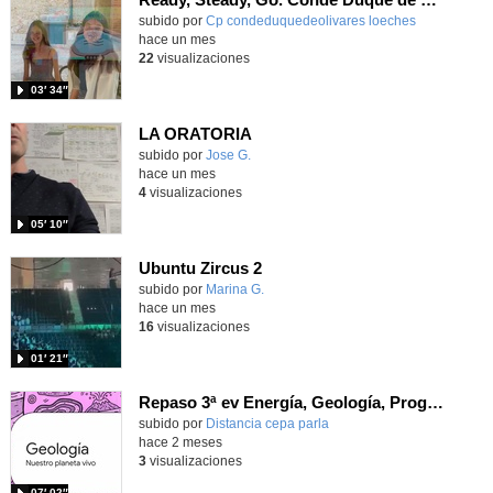
Contenido educativo.
subido por
Cp condeduquedeolivares loeches
-
hace un mes
22
visualizaciones
03′ 34″
LA ORATORIA
Contenido educativo.
subido por
Jose G.
-
hace un mes
4
visualizaciones
05′ 10″
Ubuntu Zircus 2
- Contenido educativo
Contenido educativo.
subido por
Marina G.
-
hace un mes
16
visualizaciones
01′ 21″
Repaso 3ª ev Energía, Geología, Programación y Digitalización
Contenido educativo.
subido por
Distancia cepa parla
-
hace 2 meses
3
visualizaciones
07′ 02″