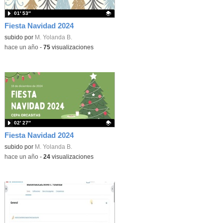
01′ 53″
Fiesta Navidad 2024
Contenido educativo.
subido por
M. Yolanda B.
-
hace un año
-
75
visualizaciones
02′ 27″
Fiesta Navidad 2024
Contenido educativo.
subido por
M. Yolanda B.
-
hace un año
-
24
visualizaciones