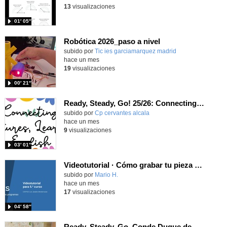
13
visualizaciones
01′ 05″
Robótica 2026_paso a nivel
Contenido educativo.
subido por
Tic ies garciamarquez madrid
-
hace un mes
19
visualizaciones
00′ 21″
Ready, Steady, Go! 25/26: Connecting Cultures, Learning English
Contenido educativo.
subido por
Cp cervantes alcala
-
hace un mes
9
visualizaciones
03′ 01″
Videotutorial · Cómo grabar tu pieza sonora · Radio Jarales
Contenido educativo.
subido por
Mario H.
-
hace un mes
17
visualizaciones
04′ 58″
Ready, Steady, Go. Conde Duque de Olivares