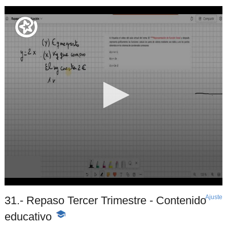
Ajuste
d
31.- Repaso Tercer Trimestre - Contenido
p
educativo
-
Contenido