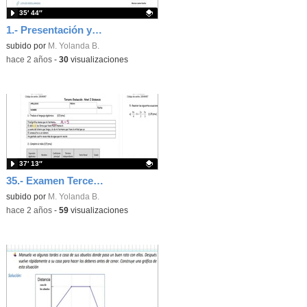
35′ 44″
1.- Presentación y Números naturales
Contenido educativo.
subido por
M. Yolanda B.
-
hace 2 años
-
30
visualizaciones
37′ 13″
35.- Examen Tercera Evaluación
- Contenido educativo
Contenido educativo.
subido por
M. Yolanda B.
-
hace 2 años
-
59
visualizaciones