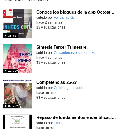
Conoce los bloques de la app Octostudio, gratuito, offline y para tu tablet y móvil - Contenido educativo
Contenido educativo.
subido por
Felicisimo G.
-
hace 2 semanas
15
visualizaciones
38′ 02″
Síntesis Tercer Trimestre.
Contenido educativo.
subido por
Cp sanlorenzo sanlorenzo
-
hace 4 semanas
35
visualizaciones
12′ 33″
Competencias 26-27
- Contenido educativo
Contenido educativo.
subido por
Cp breogan madrid
-
hace un mes
58
visualizaciones
02′ 36″
Repaso de fundamentos e identificación de ángulos
Contenido educativo.
subido por
Eva L.
-
hace un mes