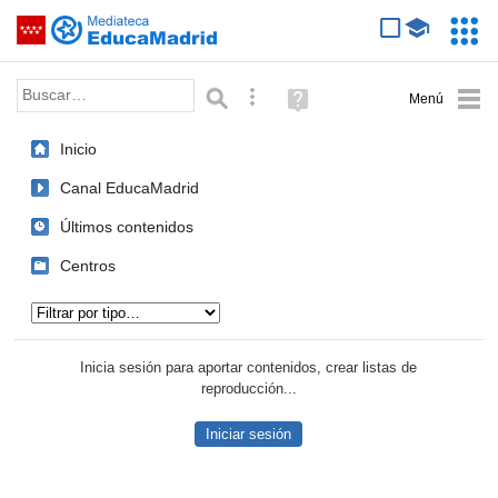
Mediateca de EducaMadrid
Saltar navegación
Servic
Educa
Palabra o frase:
Búsqueda avanzada
Ayuda
(en
ventana
Inicio
nueva)
Canal EducaMadrid
Últimos contenidos
Centros
Tipo de contenido:
Inicia sesión para aportar contenidos, crear listas de
reproducción...
Iniciar sesión